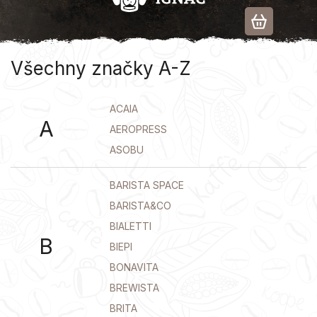
Přejít
na
obsah
Všechny značky A-Z
ACAIA
A
AEROPRESS
ASOBU
BARISTA SPACE
BARISTA&CO
BIALETTI
B
BIEPI
BONAVITA
BREWISTA
BRITA