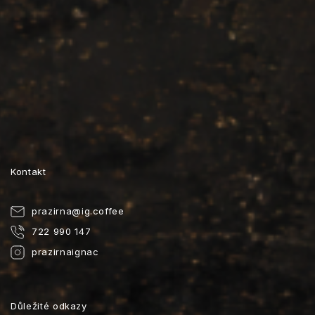
Kontakt
prazirna
@
ig.coffee
722 990 147
prazirnaignac
Důležité odkazy