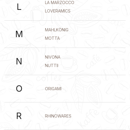
LA MARZOCCO
L
LOVERAMICS
MAHLKÖNIG
M
MOTTA
NIVONA
N
NUTTII
O
ORIGAMI
R
RHINOWARES