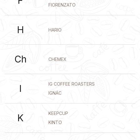
F
FIORENZATO
H
HARIO
Ch
CHEMEX
IG COFFEE ROASTERS
I
IGNÁC
KEEPCUP
K
KINTO