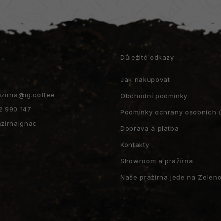
á
d
a
c
í
p
r
t
Důležité odkazy
v
k
Jak nakupovat
y
v
azirna
@
ig.coffee
Obchodní podmínky
ý
2 990 147
p
Podmínky ochrany osobních 
i
azirnaignac
Doprava a platba
s
u
Kontakty
Showroom a pražírna
Naše pražírna jede na Zeleno