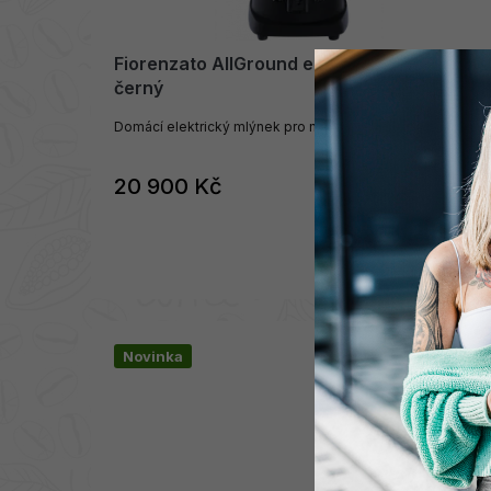
Fiorenzato AllGround elektrický mlýnek
černý
Domácí elektrický mlýnek pro nekonečné kombinace
20 900 Kč
SKLADEM
DO KOŠÍKU
Novinka