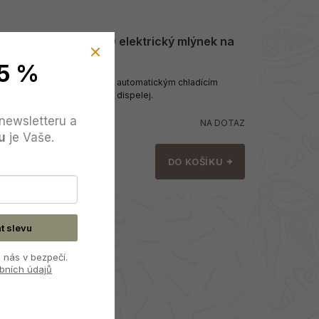
Fiorenzato F64 EVO elektrický mlýnek na
kávu
5 %
S mlecími kameny 64 mm, automatickým chladícím
ventilátorem a dotykovým dispelej.
37 899 Kč
newsletteru a
NA DOTAZ
u
je Vaše.
DO KOŠÍKU
at slevu
 nás v bezpečí.
bních údajů