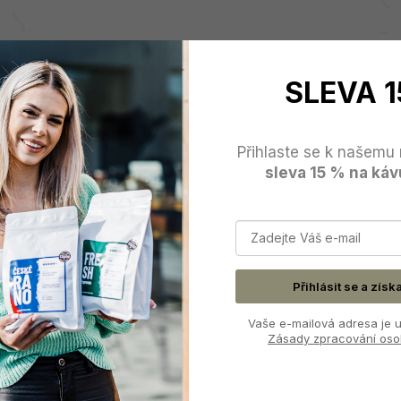
Fiorenzato AllGround elektrický mlýnek
bílý
SLEVA 1
Domácí elektrický mlýnek pro nekonečné kombinace
20 900 Kč
Přihlaste se k našemu 
SKLADEM
sleva 15 % na káv
DO KOŠÍKU
Přihlásit se a získ
Vaše e-mailová adresa je u
Zásady zpracování oso