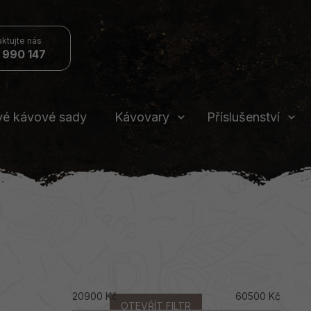
 990 147
vé kávové sady
Kávovary
Příslušenství
20900
Kč
60500
Kč
OTEVŘÍT FILTR