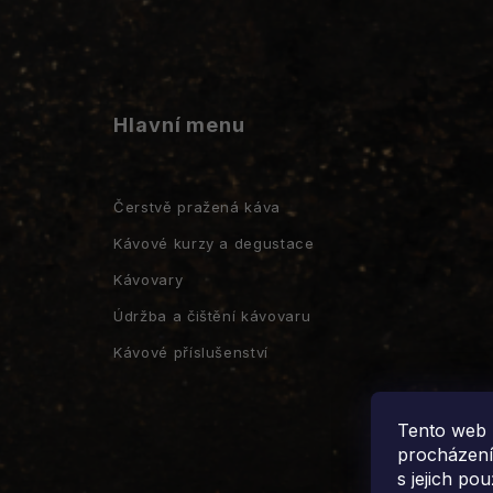
Hlavní menu
Čerstvě pražená káva
Kávové kurzy a degustace
Kávovary
Údržba a čištění kávovaru
Kávové příslušenství
Tento web 
procházení
s jejich po