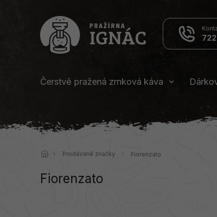
Přejít
na
obsah
722
Čerstvě pražená zrnková káva
Dárko
Domů
Prodávané značky
Fiorenzato
Fiorenzato