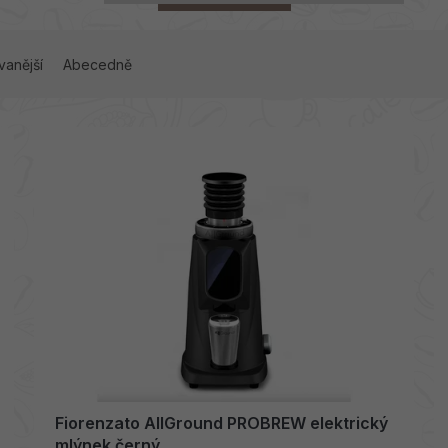
vanější
Abecedně
Fiorenzato AllGround PROBREW elektrický
mlýnek černý