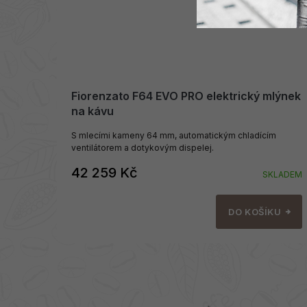
Fiorenzato F64 EVO PRO elektrický mlýnek
na kávu
S mlecími kameny 64 mm, automatickým chladícím
ventilátorem a dotykovým dispelej.
42 259 Kč
SKLADEM
DO KOŠÍKU