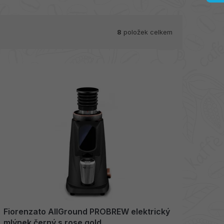
8
položek celkem
Fiorenzato AllGround PROBREW elektrický
mlýnek černý s rose gold