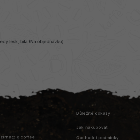
edý lesk, bílá (Na objednávku)
t
Důležité odkazy
Jak nakupovat
azirna
@
ig.coffee
Obchodní podmínky