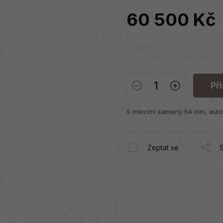
60 500 Kč
Měrná
cena:
Př
S mlecími kameny 64 mm, autom
Zeptat se
S