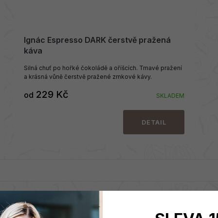
Ignác Espresso DARK čerstvě pražená
káva
Silná chuť po hořké čokoládě a oříšcích. Tmavé pražení
a krásná vůně čerstvě pražené zrnkové kávy.
229 Kč
od
SKLADEM
DETAIL