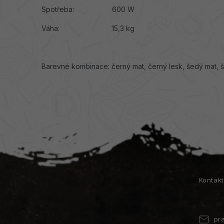
Spotřeba: 600 W
Váha: 15,3 kg
Barevné kombinace: černý mat, černý lesk, šedý mat, š
Z
á
p
a
Instagram
Kontak
t
í
pr