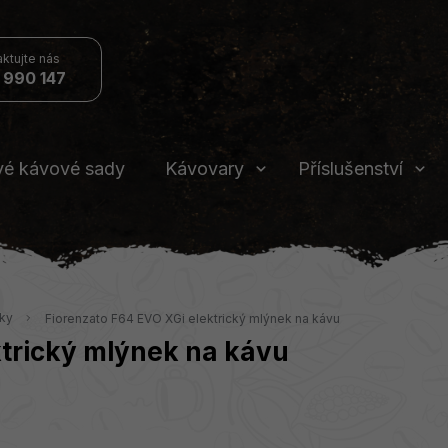
 990 147
vé kávové sady
Kávovary
Příslušenství
nky
Fiorenzato F64 EVO XGi elektrický mlýnek na kávu
ktrický mlýnek na kávu