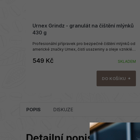
Urnex Grindz - granulát na čištění mlýnků
430 g
Profesionální přípravek pro bezpečné čištění mlýnků od
americké značky Urnex, čistí usazeniny a oleje vzniklé
mletím.
549 Kč
SKLADEM
DO KOŠÍKU
POPIS
DISKUZE
Detailní popis produktu