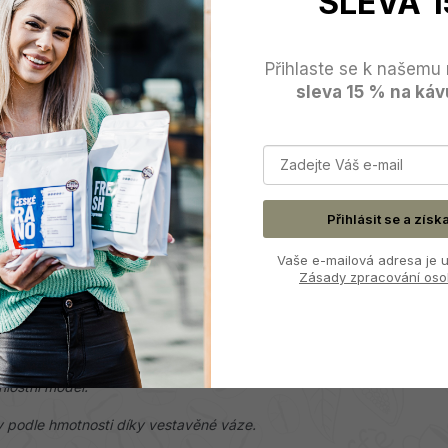
SLEVA 1
PROFESIONÁLNÍ MLÝNEK NA
Přihlaste se k našemu 
sleva 15 % na káv
který má vestavěnou váhu a je navržen pro usnadnění
Přihlásit se a získ
etí se nastaví diskem nad zásobníkem
Vaše e-mailová adresa je u
Zásady zpracování oso
ťující odchod tepla z motoru, díky čemuž se nepřehřívají
hlostní model.
y podle hmotnosti díky vestavěné váze.