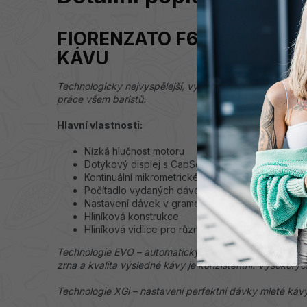
FIORENZATO F64 EVO XGi 
KÁVU
Technologicky nejvyspělejší, výkonný mlýnek na kávu, 
práce všem baristů.
Hlavní vlastnosti:
Nízká hlučnost motoru
Dotykový displej s CapSense technologií
Kontinuální mikrometrické nastavení – hrubost ml
Počítadlo vydaných dávek kávy
Nastavení dávek v gramech
Hliníková konstrukce
Hliníková vidlice pro různé druhy portafiltrů
Technologie EVO – automatický chladící ventilátor zajiš
zrna a kvalita výsledné kávy je konzistentní. Vysokoryc
Technologie XGi – nastavení perfektní dávky mleté káv