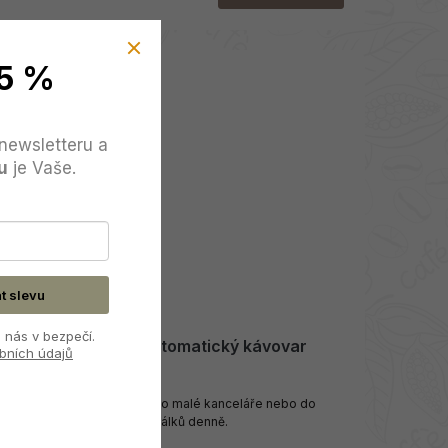
5 %
newsletteru a
u
je Vaše.
at slevu
 nás v bezpečí.
Dr. Coffee C10 B automatický kávovar
bních údajů
Plně automatický barista do malé kanceláře nebo do
domácnosti, kapacita 30 šálků denně.