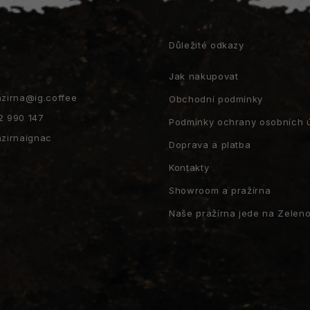
r
v
k
t
y
Důležité odkazy
v
ý
Jak nakupovat
p
i
azirna
@
ig.coffee
Obchodní podmínky
s
2 990 147
Podmínky ochrany osobních 
u
azirnaignac
Doprava a platba
Kontakty
Showroom a pražírna
Naše pražírna jede na Zeleno