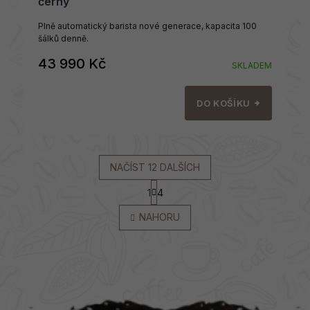
černý
Plně automatický barista nové generace, kapacita 100
šálků denně.
43 990 Kč
SKLADEM
DO KOŠÍKU
NAČÍST 12 DALŠÍCH
S
1
4
t
O
r
v
NAHORU
á
l
n
á
k
d
o
a
v
c
á
í
n
í
p