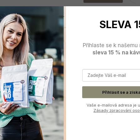
SLEVA 1
Přihlaste se k našemu 
sleva 15 % na káv
Přihlásit se a získ
Vaše e-mailová adresa je u
Barista Space Ice Grain Black džbánek na
Zásady zpracování oso
mléko
Konvička na pěnění mléka, 450 ml, teflonové lakování a
ostrá špička.