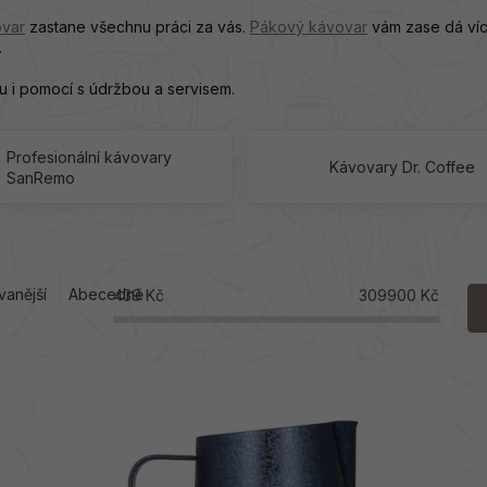
ovar
zastane všechnu práci za vás.
Pákový kávovar
vám zase dá víc 
.
 i pomocí s údržbou a servisem.
Profesionální kávovary
Kávovary Dr. Coffee
SanRemo
vanější
Abecedně
439
Kč
309900
Kč