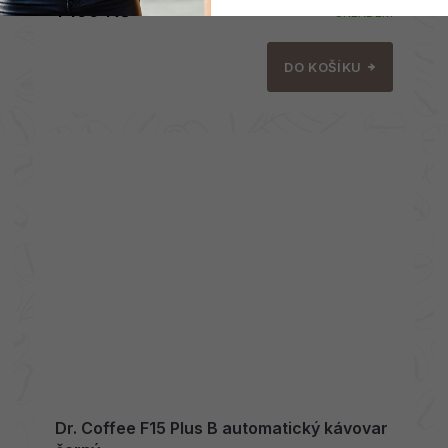
1 199 Kč
SKLADEM
DO KOŠÍKU
Dr. Coffee F15 Plus B automatický kávovar