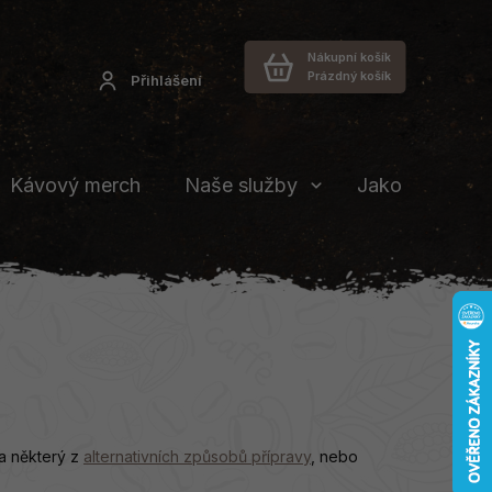
Nákupní košík
Prázdný košík
Přihlášení
Kávový merch
Naše služby
Jakou vybrat 
na některý z
alternativních způsobů přípravy
, nebo