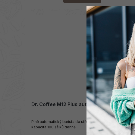
Dr. Coffee M12 Plus automatický kávovar
Plně automatický barista do střední a velké kanceláře,
kapacita 100 šálků denně.