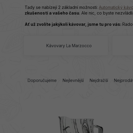
Tady se nabízejí 2 základní možnosti:
Automatický káv
zkušeností a vašeho času
. Ale nic, co byste nezvládli
Ať už zvolíte jakýkoli kávovar, jsme tu pro vás:
Radou
Kávovary La Marzocco
Ř
a
Doporučujeme
Nejlevnější
Nejdražší
Nejprodá
z
e
V
n
ý
í
p
p
i
r
s
o
p
d