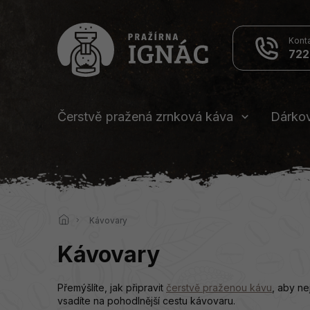
Přejít
na
obsah
722
Čerstvě pražená zrnková káva
Dárko
Domů
Kávovary
Kávovary
Přemýšlíte, jak připravit
čerstvě praženou kávu
, aby ne
vsadíte na pohodlnější cestu kávovaru.