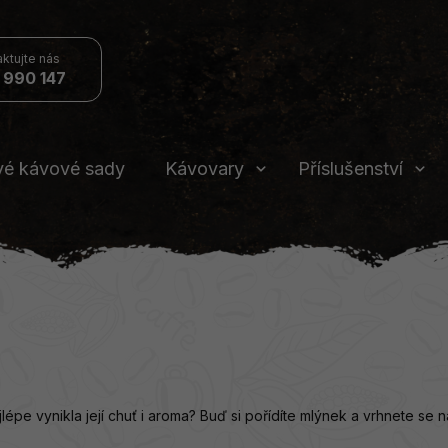
 990 147
vé kávové sady
Kávovary
Příslušenství
jlépe vynikla její chuť i aroma? Buď si pořídíte mlýnek a vrhnete se 