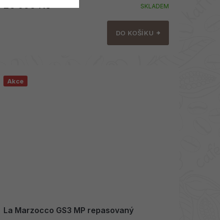
25 990 Kč
SKLADEM
DO KOŠÍKU
Akce
La Marzocco GS3 MP repasovaný