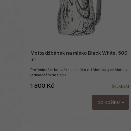
r
u
o
k
d
t
u
ů
k
t
ů
Motta džbánek na mléko Black White, 500
ml
Profesionální konvička na mléko od Metallurgica Motta v
jedinečném designu.
1 800 Kč
SKLADEM
DO KOŠÍKU