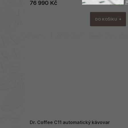
76 990 Kč
SKLADEM
DO KOŠÍKU
Dr. Coffee C11 automatický kávovar