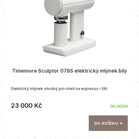
p
ů
r
o
d
u
k
t
ů
Timemore Sculptor 078S elektrický mlýnek bílý
Elektrický mlýnek vhodný pro mletí na espresso i filtr.
23 000 Kč
SKLADEM
DO KOŠÍKU