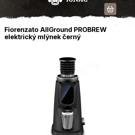
Přejít
na
obsah
Fiorenzato AllGround PROBREW
elektrický mlýnek černý