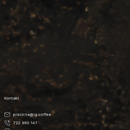
Kontakt
prazirna
@
ig.coffee
722 990 147