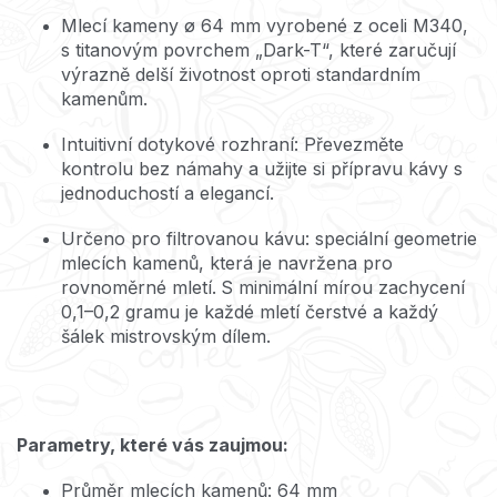
Mlecí kameny ø 64 mm vyrobené z oceli M340,
s titanovým povrchem „Dark-T“, které zaručují
výrazně delší životnost oproti standardním
kamenům.
Intuitivní dotykové rozhraní: Převezměte
kontrolu bez námahy a užijte si přípravu kávy s
jednoduchostí a elegancí.
Určeno pro filtrovanou kávu: speciální geometrie
mlecích kamenů, která je navržena pro
rovnoměrné mletí.
S minimální mírou zachycení
0,1–0,2 gramu je každé mletí čerstvé a každý
šálek mistrovským dílem.
Parametry, které vás zaujmou:
Průměr mlecích kamenů: 64 mm