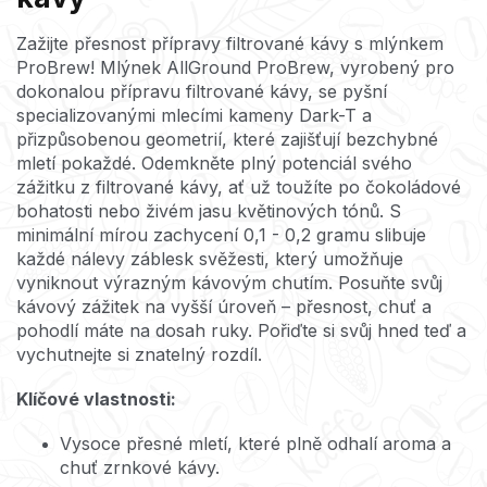
Zažijte přesnost přípravy filtrované kávy s mlýnkem
ProBrew! Mlýnek AllGround ProBrew, vyrobený pro
dokonalou přípravu filtrované kávy, se pyšní
specializovanými mlecími kameny Dark-T a
přizpůsobenou geometrií, které zajišťují bezchybné
mletí pokaždé.
Odemkněte plný potenciál svého
zážitku z filtrované kávy, ať už toužíte po čokoládové
bohatosti nebo živém jasu květinových tónů. S
minimální mírou zachycení 0,1 - 0,2 gramu slibuje
každé nálevy záblesk svěžesti, který umožňuje
vyniknout výrazným kávovým chutím.
Posuňte svůj
kávový zážitek na vyšší úroveň – přesnost, chuť a
pohodlí máte na dosah ruky. Pořiďte si svůj hned teď a
vychutnejte si znatelný rozdíl.
Klíčové vlastnosti:
Vysoce přesné mletí, které plně odhalí aroma a
chuť zrnkové kávy.