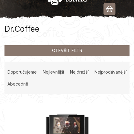
Přejít
na
obsah
Dr.Coffee
OTEVŘÍT FILTR
Ř
a
Doporučujeme
Nejlevnější
Nejdražší
Nejprodávanější
z
e
Abecedně
n
í
V
p
ý
r
p
o
i
d
s
u