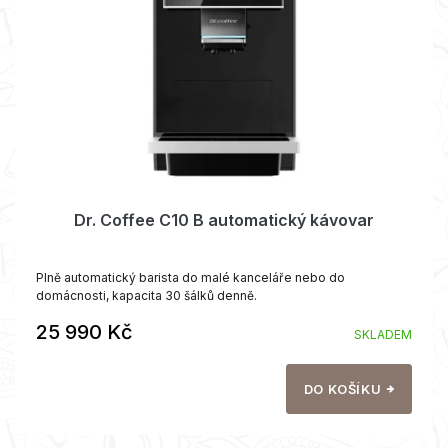
p
k
r
t
o
ů
d
u
k
t
ů
Dr. Coffee C10 B automatický kávovar
Plně automatický barista do malé kanceláře nebo do
domácnosti, kapacita 30 šálků denně.
25 990 Kč
SKLADEM
DO KOŠÍKU