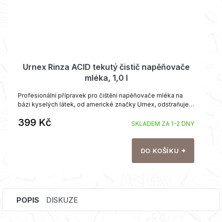
Urnex Rinza ACID tekutý čistič napěňovače
mléka, 1,0 l
Profesionální přípravek pro čištění napěňovače mléka na
bázi kyselých látek, od americké značky Urnex, odstraňuje
zbytky mléka a jejich usazeniny.
399 Kč
SKLADEM ZA 1-2 DNY
DO KOŠÍKU
POPIS
DISKUZE