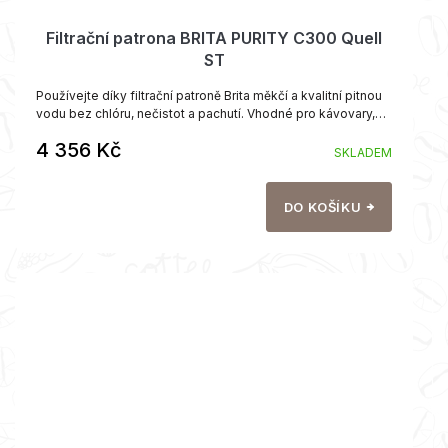
Filtrační patrona BRITA PURITY C300 Quell
ST
Používejte díky filtrační patroně Brita měkčí a kvalitní pitnou
vodu bez chlóru, nečistot a pachutí. Vhodné pro kávovary,
nápojové automaty, konvektomaty i do domácnosti.
4 356 Kč
SKLADEM
DO KOŠÍKU