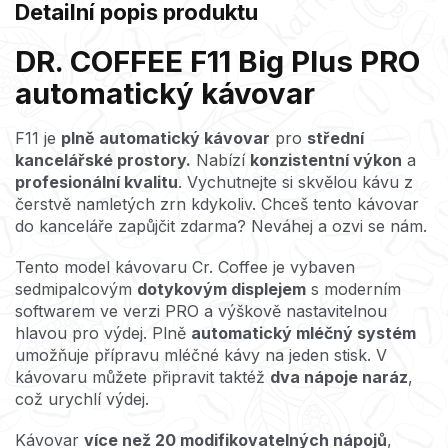
Detailní popis produktu
DR. COFFEE F11 Big Plus PRO
automatický kávovar
F11 je
plně automatický kávovar
pro
střední
kancelářské prostory.
Nabízí
konzistentní výkon
a
profesionální kvalitu
. Vychutnejte si skvělou kávu z
čerstvě namletých zrn kdykoliv.
Chceš tento kávovar
do kanceláře zapůjčit zdarma? Neváhej a ozvi se nám.
Tento model kávovaru Cr. Coffee je vybaven
sedmipalcovým
dotykovým displejem
s moderním
softwarem ve verzi PRO a výškově nastavitelnou
hlavou pro výdej. Plně
automatický mléčný systém
umožňuje přípravu mléčné kávy na jeden stisk. V
kávovaru můžete připravit taktéž
dva nápoje naráz
,
což urychlí výdej.
Kávovar
více než 20 modifikovatelných nápojů
,