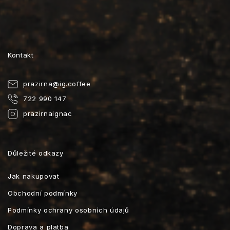
Kontakt
prazirna
@
ig.coffee
722 990 147
prazirnaignac
Důležité odkazy
Jak nakupovat
Obchodní podmínky
Podmínky ochrany osobních údajů
Doprava a platba