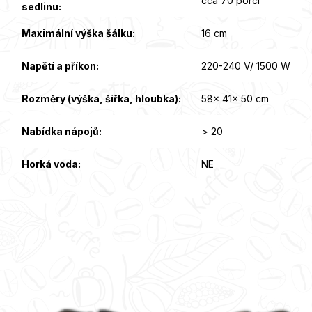
cca 70 porcí
sedlinu
:
Maximální výška šálku
:
16 cm
Napětí a příkon
:
220-240 V/ 1500 W
Rozměry (výška, šířka, hloubka)
:
58x 41x 50 cm
Nabídka nápojů
:
> 20
Horká voda
:
NE
Z
á
p
a