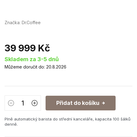
Značka:
Dr.Coffee
39 999 Kč
Měrná
Skladem za 3-5 dnů
cena:
Můžeme doručit do:
20.8.2026
Přidat do košíku
Plně automatický barista do střední kanceláře, kapacita 100 šálků
denně.