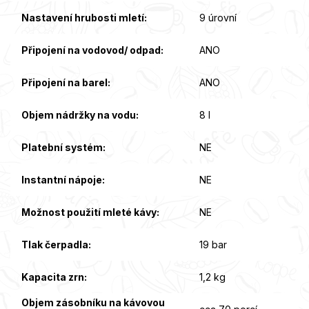
Nastavení hrubosti mletí
:
9 úrovní
Připojení na vodovod/ odpad
:
ANO
Připojení na barel
:
ANO
Objem nádržky na vodu
:
8 l
Platební systém
:
NE
Instantní nápoje
:
NE
Možnost použití mleté kávy
:
NE
Tlak čerpadla
:
19 bar
Kapacita zrn
:
1,2 kg
Objem zásobníku na kávovou