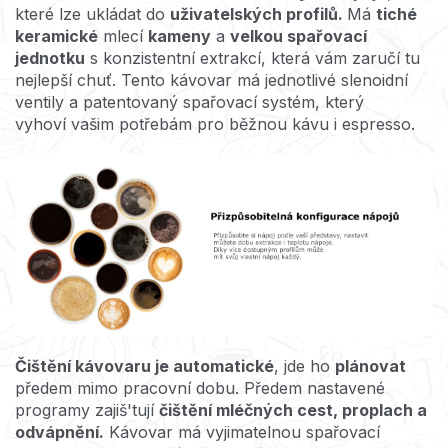
které lze ukládat do
uživatelských profilů.
Má
tiché
keramické
mlecí
kameny
a
velkou spařovací
jednotku
s konzistentní extrakcí, která vám zaručí tu
nejlepší chuť. Tento kávovar má jednotlivé slenoidní
ventily a patentovaný spařovací systém, který
vyhoví vašim potřebám pro běžnou kávu i espresso.
Čištění kávovaru je automatické
, jde ho
plánovat
předem mimo pracovní dobu. Předem nastavené
programy zajiš'tují
čištění mléčných cest, proplach a
odvápnění.
Kávovar má vyjimatelnou spařovací