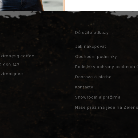
t
Důležité odkazy
Jak nakupovat
azirna
@
ig.coffee
Obchodní podmínky
2 990 147
Podmínky ochrany osobních 
azirnaignac
Doprava a platba
Kontakty
Showroom a pražírna
Naše pražírna jede na Zeleno