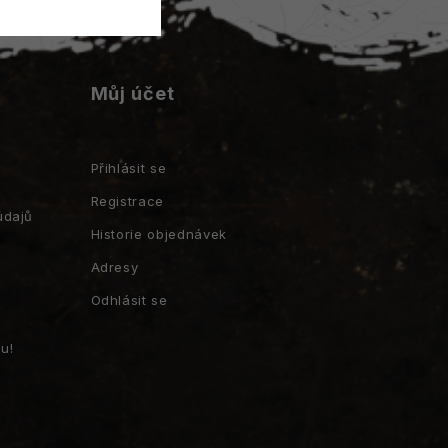
Můj účet
Přihlásit se
Registrace
údajů
Historie objednávek
Adresy
Odhlásit se
u!