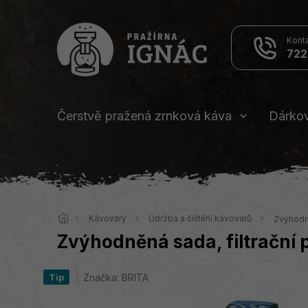
Přejít
na
obsah
722
Čerstvě pražená zrnková káva
Dárko
Domů
Kávovary
Údržba a čištění kávovarů
Zvýhodně
Zvýhodněná sada, filtrační 
Značka:
BRITA
Tip