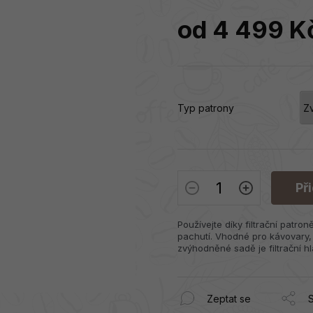
od
4 499 K
Měrná
cena:
Typ patrony
Př
Používejte díky filtrační patron
pachutí. Vhodné pro
kávovary,
zvýhodněné sadě je filtrační hl
Zeptat se
S