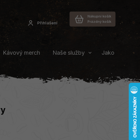
Nákupní košík
Prázdný košík
Přihlášení
Kávový merch
Naše služby
Jakou vybrat 
vy