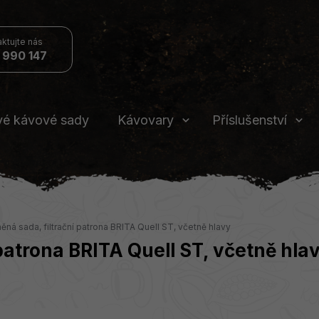
 990 147
vé kávové sady
Kávovary
Příslušenství
ná sada, filtrační patrona BRITA Quell ST, včetně hlavy
patrona BRITA Quell ST, včetně hla