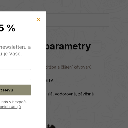
5 %
Doplňkové parametry
newsletteru a
u
je Vaše.
Kategorie
:
Údržba a čištění kávovarů
Výrobce
:
BRITA
at slevu
Provozní poloha
:
svislá, vodorovná, závěsná
 nás v bezpečí.
bních údajů