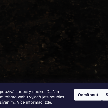
používá soubory cookie. Dalším
Odmítnout
S
m tohoto webu vyjadřujete souhlas
užíváním.. Více informací
zde
.
azena.