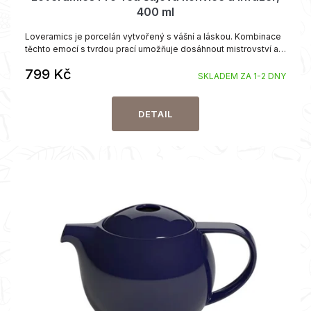
400 ml
Loveramics je porcelán vytvořený s vášní a láskou. Kombinace
těchto emocí s tvrdou prací umožňuje dosáhnout mistrovství a
vzbudit obrovské potěšení. Toho dosáhli producenti z
799 Kč
Hongkongu. Nádoby jsou k dispozici v mnoha barvách, upoutají
SKLADEM ZA 1-2 DNY
pozornost a splňují nejvyšší...
DETAIL