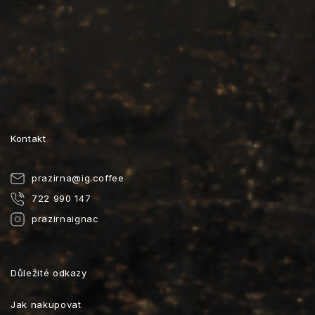
Kontakt
prazirna
@
ig.coffee
722 990 147
prazirnaignac
Důležité odkazy
Jak nakupovat