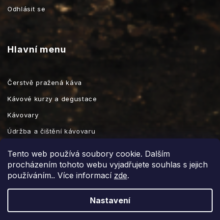
Odhlásit se
Hlavní menu
Čerstvě pražená káva
Kávové kurzy a degustace
Kávovary
Údržba a čištění kávovaru
Kávové příslušenství
Tento web používá soubory cookie. Dalším
procházením tohoto webu vyjadřujete souhlas s jejich
používáním.. Více informací
zde
.
Vytvořil Shoptet
Nastavení
Copyright 2026
prazirnaignac.cz
. Všechna práva vyhrazena.