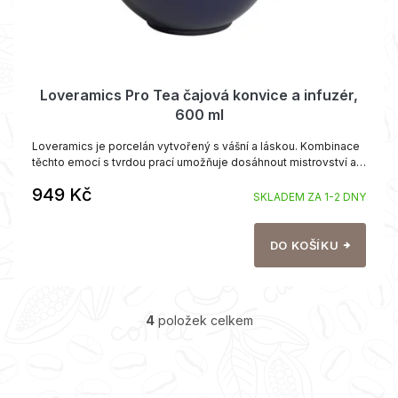
Loveramics Pro Tea čajová konvice a infuzér,
600 ml
Loveramics je porcelán vytvořený s vášní a láskou. Kombinace
těchto emocí s tvrdou prací umožňuje dosáhnout mistrovství a
vzbudit obrovské potěšení. Toho dosáhli producenti z
949 Kč
Hongkongu. Nádoby jsou k dispozici v mnoha barvách, upoutají
SKLADEM ZA 1-2 DNY
pozornost a splňují nejvyšší...
DO KOŠÍKU
4
položek celkem
O
v
l
á
d