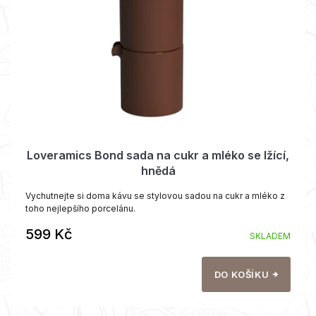
p
k
r
t
o
ů
d
u
k
t
ů
Loveramics Bond sada na cukr a mléko se lžící,
hnědá
Vychutnejte si doma kávu se stylovou sadou na cukr a mléko z
toho nejlepšího porcelánu.
599 Kč
SKLADEM
DO KOŠÍKU