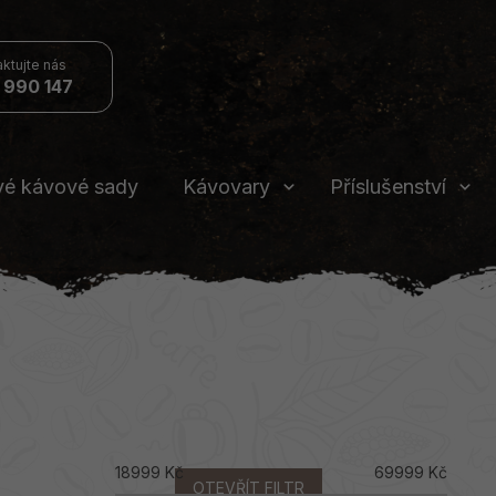
 990 147
vé kávové sady
Kávovary
Příslušenství
18999
Kč
69999
Kč
OTEVŘÍT FILTR