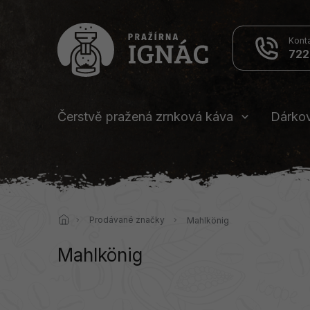
Přejít
na
obsah
722
Čerstvě pražená zrnková káva
Dárko
Domů
Prodávané značky
Mahlkönig
Mahlkönig