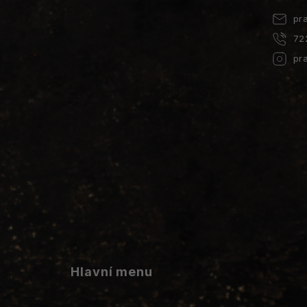
pr
72
pr
Hlavní menu