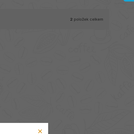
2
položek celkem