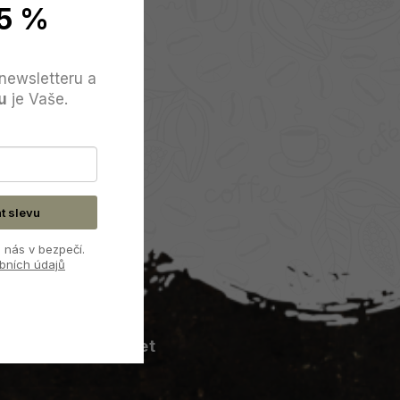
5 %
newsletteru a
u
je Vaše.
at slevu
 nás v bezpečí.
bních údajů
Můj účet