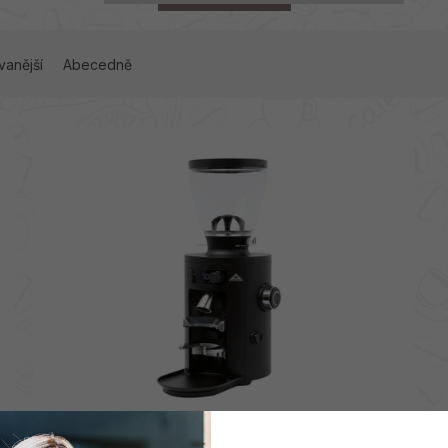
vanější
Abecedně
Mahlkönig X54 HOME elektrický mlýnek,
černý