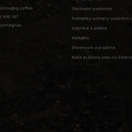
y
v
azirna
@
ig.coffee
Obchodní podmínky
ý
2 990 147
p
Podmínky ochrany osobních 
i
azirnaignac
Doprava a platba
s
u
Kontakty
Showroom a pražírna
Naše pražírna jede na Zeleno