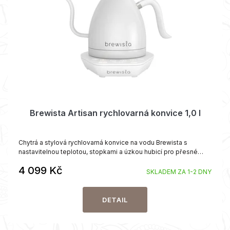
p
k
r
t
o
ů
d
u
k
t
ů
Brewista Artisan rychlovarná konvice 1,0 l
Chytrá a stylová rychlovarná konvice na vodu Brewista s
nastavitelnou teplotou, stopkami a úzkou hubicí pro přesné
zalévání.
4 099 Kč
SKLADEM ZA 1-2 DNY
DETAIL