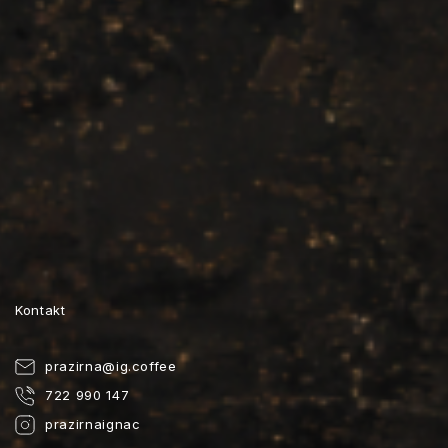
Kontakt
prazirna
@
ig.coffee
722 990 147
prazirnaignac