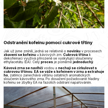
Odstranění kofeinu pomocí cukrové třtiny
Jak už jsme zmínili, jedná se relativně o
novinku
v procesech
zbavení se kofeinu
u kávových zrn.
Cukrová třtina
k
dekofeinaci využívá přirozeně se vyskytující sloučeniny
ethylacetátu (EA). Celý
proces
je poměrně
jednoduchý
.
Kávová zrna se navlhčí
vodou a
nechají se cirkulovat s
cukrovou třtinou
.
EA se váže s kofeinem v zrnu a extrahuje
ho
, zatímco zanechává většinu ostatních aromatických
sloučenin kávového zrna. Po dosažení požadované hladiny
kofeinu se zbytky EA na fazolích odstraní napařováním.