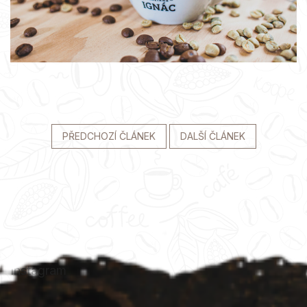
PŘEDCHOZÍ ČLÁNEK
DALŠÍ ČLÁNEK
Z
á
p
a
t
Instagram
í