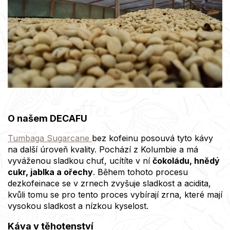
O našem DECAFU
Tumbaga Sugarcane
bez kofeinu posouvá tyto kávy
na další úroveň kvality. Pochází z Kolumbie a má
vyváženou sladkou chuť, ucítíte v ní
čokoládu, hnědý
cukr, jablka a ořechy
. Během tohoto procesu
dezkofeinace se v zrnech zvyšuje sladkost a acidita,
kvůli tomu se pro tento proces vybírají zrna, které mají
vysokou sladkost a nízkou kyselost.
Káva v těhotenství