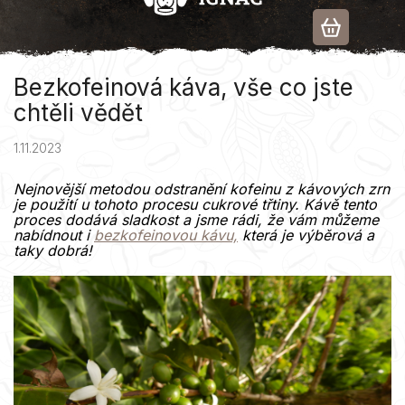
Přejít
na
obsah
Bezkofeinová káva, vše co jste
chtěli vědět
1.11.2023
Nejnovější metodou odstranění kofeinu z kávových zrn
je použití u tohoto procesu cukrové třtiny. Kávě tento
proces dodává sladkost a jsme rádi, že vám můžeme
nabídnout i
bezkofeinovou kávu,
která je výběrová a
taky dobrá!