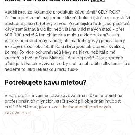
Věděli jste, že Kolumbie produkuje kávu téměř CELÝ ROK?
Zatímco jiné země mají jednu sklizeň, kolumbijské regiony sklízí
postupně jako štafetový závod! Kolumbijská federace pěstitelů
kávy zaměstnává víc lidí než většina vlád malých států - přes
500 000 rodin! A ten chlápek s mulou a kloboukem? Juan
Valdez není skutečný farmář, ale marketingový génius, který
existuje už od roku 1958! Kolumbijci jsou tak posedlí kvalitou,
že mají 5x více ochutnávačů kávy na hlavu než Itálie má
kuchařů s hvězdičkou Michelin! A to nejlepší? Díky sopečné
půdě je káva tak výživná, že by mohla nahradit multivitamin (ale
neberte to jako lékařskou radu)! 🌋☕
Potřebujete kávu mletou?
V naší pražírně vám čerstvá kávová zrna můžeme pomlít na
profesionálních mlýncích, stačí zvolit při objednání hrubost
mletí. Přečtěte si,
jakou zvolit hrubost mletí pražených
kávových zrn.