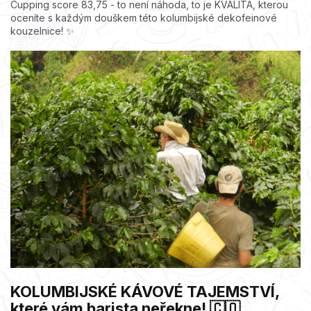
Cupping score 83,75 - to není náhoda, to je KVALITA, kterou
oceníte s každým douškem této kolumbijské dekofeinové
kouzelnice! ✨
KOLUMBIJSKÉ KÁVOVÉ TAJEMSTVÍ,
které vám barista neřekne! 🇨🇴