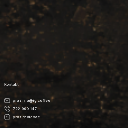
Kontakt
prazirna
@
ig.coffee
722 990 147
prazirnaignac