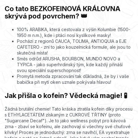
Co tato BEZKOFEINOVÁ KRÁLOVNA
skrývá pod povrchem? 👑
100% ARABIKA, která cestovala z výšin Kolumbie (1500-
1950 m n.m.), kde i ptáci nosí kyslíkové masky!
Pochází z regionů CAUCA, TOLIMA, ANTIOQUIA a EJE
CAFETERO - zní to jako kouzelnická formule, ale jsou to
skutečná místa!
Směs odrůd ARUSHA, BOURBON, MUNDO NOVO a
TYPICA - jako superhrdinský tým, kde každý přináší
svou speciální superschopnost!
Promytá metoda zpracování tak důkladná, že by i vaše
babička při mytí oken uznale pokývala hlavou!
Jak přišla o kofein? Vědecká magie! 🧪
Žádná brutální chemie! Tato kráska ztratila kofein díky procesu
s ETHYLACETÁTEM získaným z CUKROVÉ TŘTINY (proto
"Sugarcane Decaf"). Je to jako wellness pobyt pro kávová
zrna - zbaví se kofeinu, ale zachovají si všechny své chuťové
křivky! Proces je jednoduchý: zrna se navlhčí, EA vyextrahuje