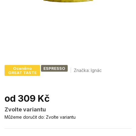
Oceněno
ESPRESSO
Značka:
Ignác
GREAT TASTE
od
309 Kč
Měrná
Zvolte variantu
cena:
Můžeme doručit do:
Zvolte variantu