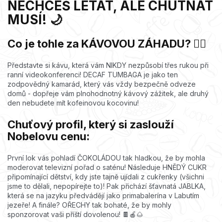
NECHCEŠ LÉTAT, ALE CHUTNAT
MUSÍ! 🌙
Co je tohle za KÁVOVOU ZÁHADU? 🕵️‍♀️
Představte si kávu, která vám NIKDY nezpůsobí třes rukou při
ranní videokonferenci! DECAF TUMBAGA je jako ten
zodpovědný kamarád, který vás vždy bezpečně odveze
domů - dopřeje vám plnohodnotný kávový zážitek, ale druhý
den nebudete mít kofeinovou kocovinu!
Chuťový profil, který si zaslouží
Nobelovu cenu:
První lok vás pohladí ČOKOLÁDOU tak hladkou, že by mohla
moderovat televizní pořad o saténu! Následuje HNĚDÝ CUKR
připomínající dětství, kdy jste tajně ujídali z cukřenky (všichni
jsme to dělali, nepopírejte to)! Pak přichází šťavnatá JABLKA,
která se na jazyku předvádějí jako primabalerína v Labutím
jezeře! A finále? OŘECHY tak bohaté, že by mohly
sponzorovat vaši příští dovolenou! 🍫🍎🌰