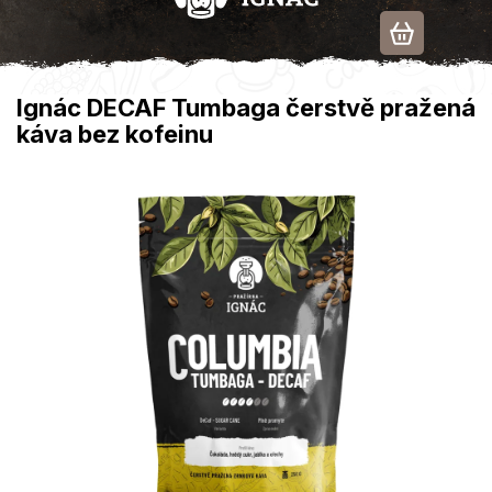
Přejít
na
obsah
Ignác DECAF Tumbaga čerstvě pražená
káva bez kofeinu