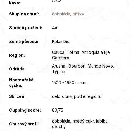
ANO
káva
:
Skupina chutí
:
čokoláda, oříšky
Stupeň pražení
:
4/6
Zěmě původu
:
Kolumbie
Cauca, Tolima, Antioquia a Eje
Region
:
Cafetero
Arusha , Bourbon, Mundo Novo,
Odrůda
:
Typica
Nadmořská
1500 - 1950 m n.m.
výška
:
Sklizeň
:
celoročně, podle regionu
Cupping score
:
83,75
čokoláda, hnědý cukr, jablka,
Chuťový profil
:
ořechy