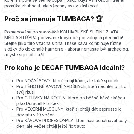
kofein a poté se šetrně odpaří. Jako když vám osobní trenér
pomůže zhubnout, ale všechny svaly zůstanou!
Proč se jmenuje TUMBAGA? 🏆
Pojmenována po starověké KOLUMBIJSKÉ SLITINĚ ZLATA,
MĚDI A STŘÍBRA používané k výrobě posvátných předmětů!
Stejně jako tato vzácná slitina, i naše káva kombinuje různé
složky do dokonalé harmonie - akorát nemusíte být archeolog,
abyste si ji mohli užít!
Pro koho je DECAF TUMBAGA ideální?
Pro NOČNÍ SOVY, které milují kávu, ale také spánek
Pro TĚHOTNÉ KÁVOVÉ NADŠENCE, kteří nechtějí přijít o
svůj rituál
Pro CITLIVKY NA KOFEIN, které po běžné kávě skáčou
jako Duracell králíček
Pro VEČERNÍ MLSOUNY, kteří si chtějí dát espresso k
dezertu v 10 večer
Pro KÁVOVÉ PROFESIONÁLY, kteří musí ochutnávat celý
den, ale večer chtějí ještě řídit auto