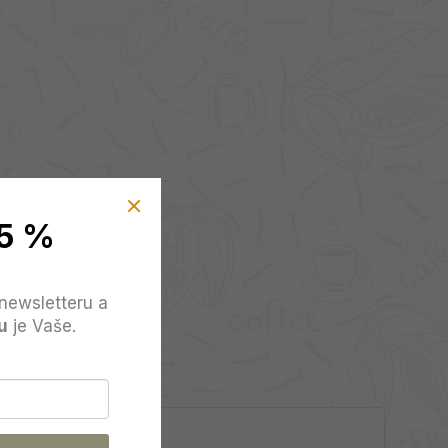
5 %
newsletteru a
u
je Vaše.