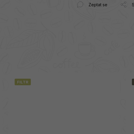
Zeptat se
S
FILTR