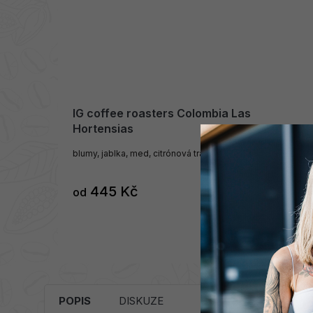
IG coffee roasters Colombia Las
Hortensias
blumy, jablka, med, citrónová tráva
445 Kč
od
SKLADEM
DETAIL
POPIS
DISKUZE