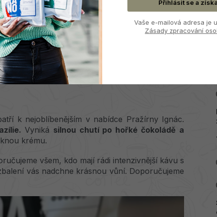
Přihlásit se a získ
Vaše e-mailová adresa je u
Zásady zpracování oso
atří k nejoblíbenějším v nabídce Pražírny Ignác.
zílie.
Vyniká
silnou chutí po hořké čokoládě a
 pěknou krému.
poručujeme všem, kdo mají rádi intenzivnější kávu s
ozbalení vás nadchne krásnou vůní. Doporučujeme