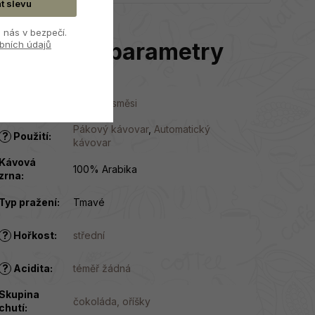
at slevu
 nás v bezpečí.
Doplňkové parametry
bních údajů
Kategorie
:
Kávové směsi
Pákový kávovar
,
Automatický
?
Použití
:
kávovar
Kávová
100% Arabika
zrna
:
Typ pražení
:
Tmavé
?
Hořkost
:
střední
?
Acidita
:
téměř žádná
Skupina
čokoláda, oříšky
chutí
: