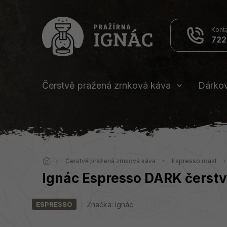
Přejít
na
obsah
722
Čerstvě pražená zrnková káva
Dárko
Domů
Čerstvě pražená zrnková káva
Espresso roast
Ignác Espresso DARK čerst
Značka:
Ignác
ESPRESSO