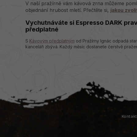
V naší pražírně vám kávová zrna můžeme pomlít 
objednání hrubost mletí. Přečtěte si,
jakou zvol
Vychutnáváte si Espresso DARK prav
předplatné
S
Kávovým předplatným
od Pražírny Ignác odpadá star
kanceláři zbývá. Každý měsíc dostanete čerstvě praže
Z
á
p
a
Instagram
Kontak
t
í