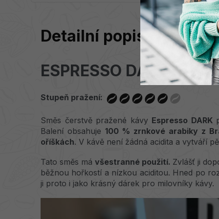
Detailní popis produktu
ESPRESSO DARK
Stupeň pražení:
Směs čerstvě pražené kávy
Espresso DARK
p
Balení obsahuje
100 % zrnkové arabiky z Bra
oříškách
. V kávě není žádná acidita a vytváří
Tato směs má
všestranné použití.
Zvlášť ji do
běžnou hořkostí a nízkou aciditou. Hned po r
ji proto i jako krásný dárek pro milovníky kávy.