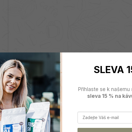
SLEVA 1
Přihlaste se k našemu 
sleva 15 % na káv