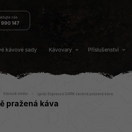
 990 147
vé kávové sady
Kávovary
Příslušenství
Kávové směsi
Ignác Espresso DARK čerstvě pražená káva
vě pražená káva