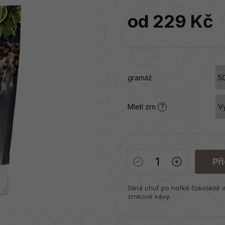
od
229 Kč
Měrná
cena:
gramáž
Mletí zrn
?
Př
Silná chuť po hořké čokoládě 
zrnkové kávy.