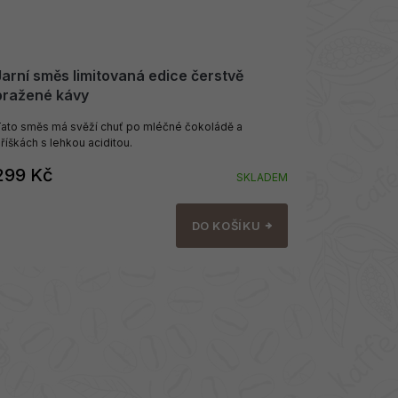
Jarní směs limitovaná edice čerstvě
pražené kávy
ato směs má svěží chuť po mléčné čokoládě a
říškách s lehkou aciditou.
299 Kč
SKLADEM
DO KOŠÍKU