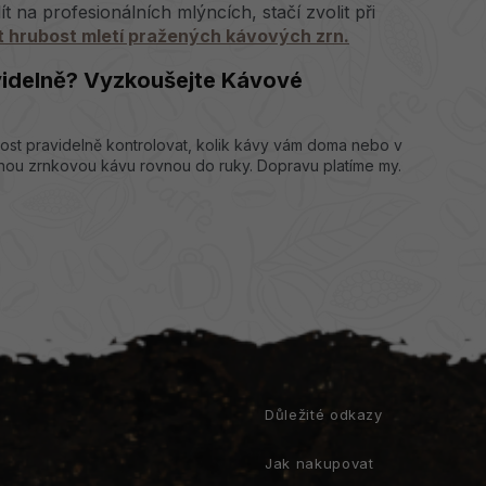
na profesionálních mlýncích, stačí zvolit při
it hrubost mletí pražených kávových zrn.
idelně? Vyzkoušejte Kávové
ost pravidelně kontrolovat, kolik kávy vám doma nebo v
nou zrnkovou kávu rovnou do ruky. Dopravu platíme my.
t
Důležité odkazy
Jak nakupovat