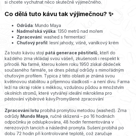
si chcete vychutnat něco skutečně výjimečného.
Co dělá tuto kávu tak výjimečnou? ✨
Odrůda
: Mundo Maya
Nadmořská výška
: 1350 metrů nad mořem
Zpracování
: washed s fermentací
Chuťový profil
: lesní jahody, višně, vanilkový krém
Za touto kávou stojí
pátá generace pěstitelů
, kteří do
každého zrna vkládají svou vášeň, zkušenosti i respekt k
přírodě. Na farmě, kterou kolem roku 1950 získal dědeček
současného farmáře, se dnes pěstují odrůdy s mimořádným
chuťovým profilem. Typica z této oblasti je známá svou
květinovou stabilitou a příjemnou sladkostí – a není divu. Farma
leží na okraji rokle s měkkou, vzdušnou půdou a množstvím
okolních stromů, které vytvářejí ideální mikroklima pro
pěstování výběrové kávy.Promyšlené zpracování
Zpracování lotu
probíhá promytou metodou (washed). Zrna
odrůdy
Mundo Maya
, ručně sklizená – po 16 hodinách
odpočinku je odslupkována, 48 hodin fermentována v
nerezových tancích a následně promyta. Sušení probíhá po
dobu 72 hodin při kontrolované teplotě, což zaručuje