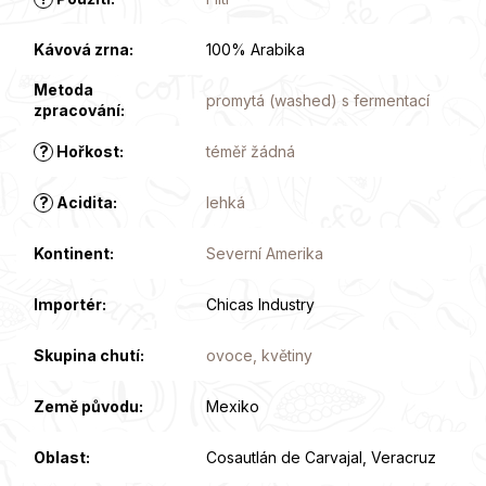
Kávová zrna
:
100% Arabika
Metoda
promytá (washed) s fermentací
zpracování
:
?
Hořkost
:
téměř žádná
?
Acidita
:
lehká
Kontinent
:
Severní Amerika
Importér
:
Chicas Industry
Skupina chutí
:
ovoce, květiny
Země původu
:
Mexiko
Oblast
:
Cosautlán de Carvajal, Veracruz