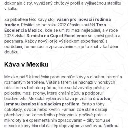
dokonale čistý, vyvážený chuťový profil a výjimečnou stabilitu
v šálku.
Za příběhem této kávy stojí
vášeň pro inovaci i rodinná
tradice
. Pěstitel se od roku 2012 účastní soutěží
Taza
Excelencia Mexico
, kde se umístil mezi nejlepšími, a v roce
2023 získal
3. místo na Cup of Excellence
se směsí gesha a
pacamara. Každý nový lot je výsledkem experimentů s
odrůdami, fermentací a zpracováním – a je to znát v každém
doušku.
Káva v Mexiku
Mexiko patří k tradičním producentům kávy s dlouhou historií a
rozmanitým terroirem. Většina farem se nachází v horských
oblastech s bohatou půdou, kde se kávovníky pěstují v
polostínu mezi stromy, které chrání půdu a podporují
biodiverzitu. Mexická výběrová káva je známá
čistotou,
jemnou kyselostí a sladkým profilem
, často s tóny
čokolády, ovoce nebo květin. Farmáři zde stále častěji
přecházejí od komoditního pěstování k pečlivé práci s
mikroloty a experimentálním zpracováním – díky tomu se
mexické kávy čím dál častěji objevují mezi světovou špičkou.