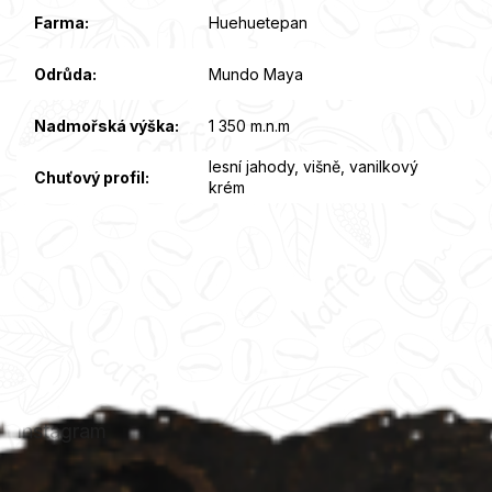
Farma
:
Huehuetepan
Odrůda
:
Mundo Maya
Nadmořská výška
:
1 350 m.n.m
lesní jahody, višně, vanilkový
Chuťový profil
:
krém
Z
á
p
a
t
Instagram
í