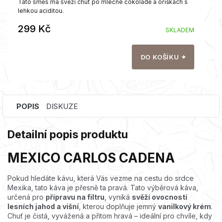
Tato směs má svěží chuť po mléčné čokoládě a oříškách s
lehkou aciditou.
299 Kč
SKLADEM
DO KOŠÍKU
POPIS
DISKUZE
Detailní popis produktu
MEXICO CARLOS CADENA
Pokud hledáte kávu, která Vás vezme na cestu do srdce
Mexika, tato káva je přesně ta pravá. Tato výběrová káva,
určená pro
přípravu na filtru
, vyniká
svěží ovocností
lesních jahod a višní
, kterou doplňuje jemný
vanilkový krém
.
Chuť je čistá, vyvážená a přitom hravá – ideální pro chvíle, kdy