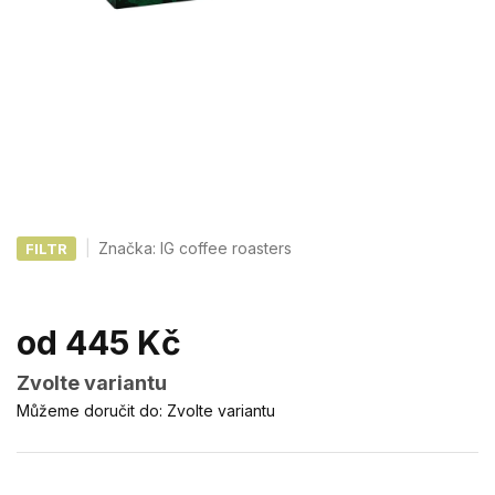
Značka:
IG coffee roasters
FILTR
od
445 Kč
Měrná
Zvolte variantu
cena:
Můžeme doručit do:
Zvolte variantu