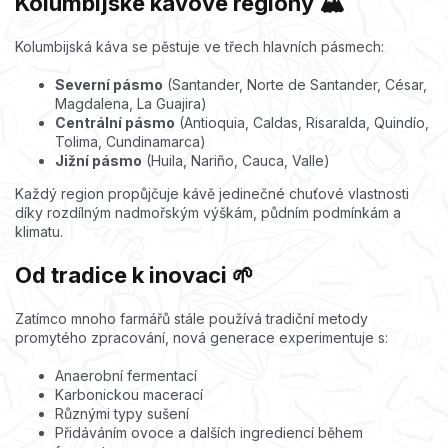
Kolumbijské kávové regiony 🏔️
Kolumbijská káva se pěstuje ve třech hlavních pásmech:
Severní pásmo
(Santander, Norte de Santander, César,
Magdalena, La Guajira)
Centrální pásmo
(Antioquia, Caldas, Risaralda, Quindío,
Tolima, Cundinamarca)
Jižní pásmo
(Huila, Nariño, Cauca, Valle)
Každý region propůjčuje kávě jedinečné chuťové vlastnosti
díky rozdílným nadmořským výškám, půdním podmínkám a
klimatu.
Od tradice k inovaci 🌱
Zatímco mnoho farmářů stále používá tradiční metody
promytého zpracování, nová generace experimentuje s:
Anaerobní fermentací
Karbonickou macerací
Různými typy sušení
Přidáváním ovoce a dalších ingrediencí během