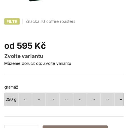
Značka:
IG coffee roasters
FILTR
od
595 Kč
Měrná
Zvolte variantu
cena:
Můžeme doručit do:
Zvolte variantu
gramáž