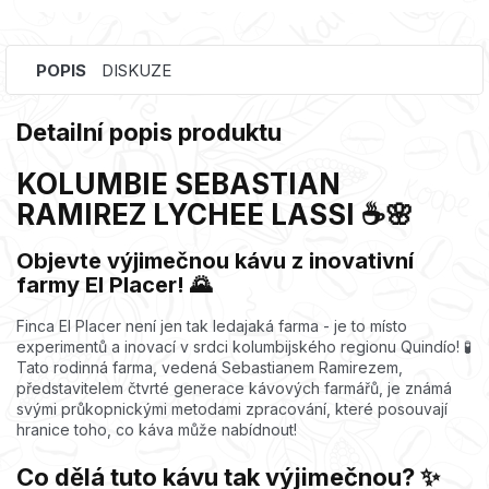
POPIS
DISKUZE
Detailní popis produktu
KOLUMBIE SEBASTIAN
RAMIREZ LYCHEE LASSI ☕🌸
Objevte výjimečnou kávu z inovativní
farmy El Placer! 🌄
Finca El Placer není jen tak ledajaká farma - je to místo
experimentů a inovací v srdci kolumbijského regionu Quindío! 🧪
Tato rodinná farma, vedená Sebastianem Ramirezem,
představitelem čtvrté generace kávových farmářů, je známá
svými průkopnickými metodami zpracování, které posouvají
hranice toho, co káva může nabídnout!
Co dělá tuto kávu tak výjimečnou? ✨