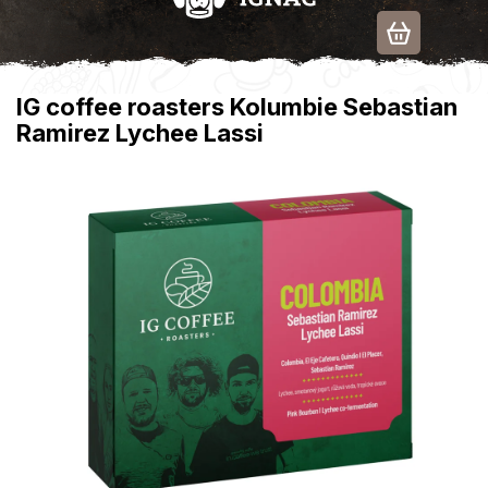
Přejít
na
obsah
IG coffee roasters Kolumbie Sebastian
Ramirez Lychee Lassi