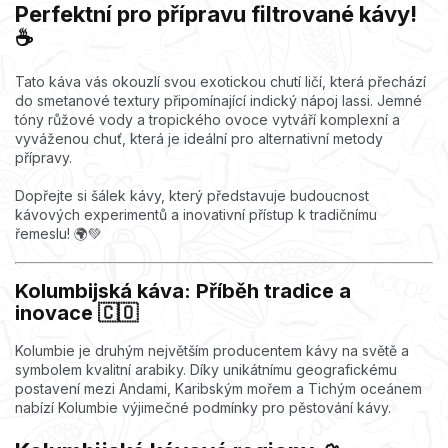
Perfektní pro přípravu filtrované kávy!
☕
Tato káva vás okouzlí svou exotickou chutí ličí, která přechází
do smetanové textury připomínající indický nápoj lassi. Jemné
tóny růžové vody a tropického ovoce vytváří komplexní a
vyváženou chuť, která je ideální pro alternativní metody
přípravy.
Dopřejte si šálek kávy, který představuje budoucnost
kávových experimentů a inovativní přístup k tradičnímu
řemeslu! 🌍💚
Kolumbijská káva: Příběh tradice a
inovace 🇨🇴
Kolumbie je druhým největším producentem kávy na světě a
symbolem kvalitní arabiky. Díky unikátnímu geografickému
postavení mezi Andami, Karibským mořem a Tichým oceánem
nabízí Kolumbie výjimečné podmínky pro pěstování kávy.