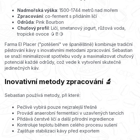
Nadmořská výška
: 1500-1744 metrů nad mořem
Zpracování
: co-ferment s přidáním ličí
Odrůda
: Pink Bourbon
Chuťový profil
: Ličí, smetanový jogurt, růžová voda,
tropické ovoce 🥭🥛🍋
Farma El Placer ("potěšení" ve španělštině) kombinuje tradiční
pěstování kávy s inovativními metodami zpracování. Sebastian
se snaží minimalizovat spotřebu vody a maximalizovat chuťový
potenciál každé odrůdy, což vede k vytvoření skutečně
jedinečných káv.
Inovativní metody zpracování 🔬
Sebastian používá metody, při které:
Pečlivě vybírá pouze nejzralejší třešně
Provádí anaerobní fermentaci v uzavřených tancích
Přidává čerstvé ličí a další přírodní ingredience
Kontroluje teplotu během celého procesu sušení
Zajišťuje stabilizaci kávy před exportem