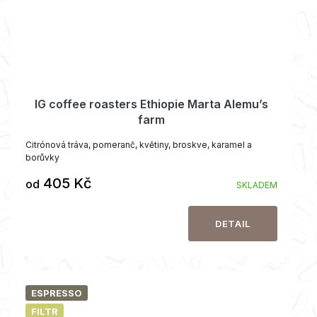
IG coffee roasters Ethiopie Marta Alemu’s
farm
Citrónová tráva, pomeranč, květiny, broskve, karamel a
borůvky
405 Kč
od
SKLADEM
DETAIL
ESPRESSO
FILTR