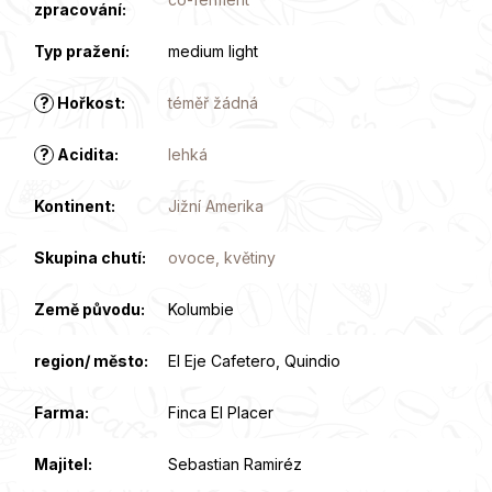
zpracování
:
Typ pražení
:
medium light
?
Hořkost
:
téměř žádná
?
Acidita
:
lehká
Kontinent
:
Jižní Amerika
Skupina chutí
:
ovoce, květiny
Země původu
:
Kolumbie
region/ město
:
El Eje Cafetero, Quindio
Farma
:
Finca El Placer
Majitel
:
Sebastian Ramiréz