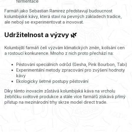
fermentace
Farmáři jako Sebastian Ramirez představují budoucnost
kolumbijské kávy, která staví na pevných základech tradice,
ale nebojí se experimentovat a inovovat.
Udržitelnost a výzvy 🌿
Kolumbijští farmáři čelí výzvám klimatických změn, kolísání cen
a rostoucí konkurence. Mnoho z nich proto přechází na:
Pěstování speciálních odrůd (Gesha, Pink Bourbon, Tabi)
Experimentální metody zpracování pro zvýšení hodnoty
kávy
Ekologicky šetrné postupy pěstování
Díky těmto inovacím zůstává kolumbijská káva na vrcholu
žebříčku světové produkce a stále více farmářů získává přímý
přístup na mezinárodní trhy skrze model direct trade.