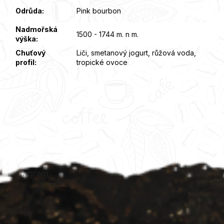
Odrůda
:
Pink bourbon
Nadmořská
1500 - 1744 m. n m.
výška
:
Chuťový
Liči, smetanový jogurt, růžová voda,
profil
:
tropické ovoce
Z
á
p
a
t
Instagram
í