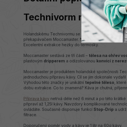
Technivorm moccamast
Holandskému Technivormu se podařilo dobýt tisíce
ku
překapávačem Moccamaster. Na doslova jedno cvaknutí
Excelentní extrakce hezky do termosky.
Moccamaster sestává ze tří částí –
tělesa na ohřev vo
plastovým
dripperem
a odizolovanou
konvicí z nerez
Moccamaster je produktem holandské společnosti Techni
jednoduchou přípravu kávy. Cíl se jim dokonale vydařil
Výhodou této značky je unikátní
tepelné těleso
, kter
dobu extrakce. Co to znamená? Káva je chutná, příjem
Příprava kávy
netrvá déle než 6 minut a po této krátké
připraví až 1,25l kávy. Navzdory komplikované technolo
ovládáte. Současně disponuje funkcí
Stop-Drip
a udrž
filtrace.
Doporučený poměr vody a kávy je 1 litr na 60g kávy.