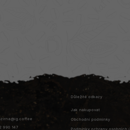
t
Důležité odkazy
Jak nakupovat
azirna
@
ig.coffee
Obchodní podmínky
2 990 147
Podmínky ochrany osobních 