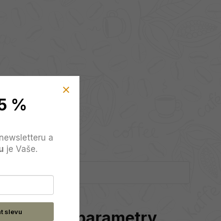
5 %
newsletteru a
u
je Vaše.
at slevu
Doplňkové parametry