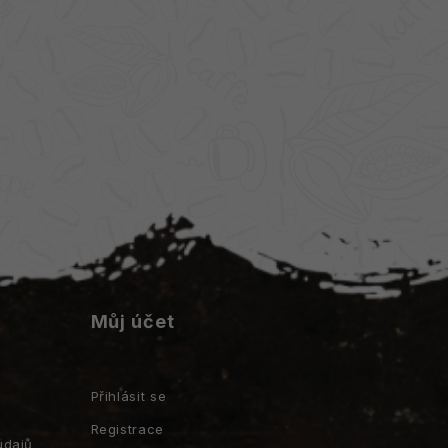
Můj účet
Přihlásit se
Registrace
údajů