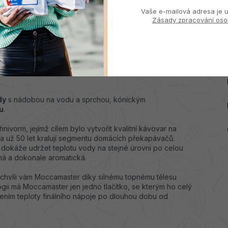
Vaše e-mailová adresa je u
Zásady zpracování oso
er KBGT 741 červený
chyní i kancelářských kuchyněk
ikonickým
 vám během pár minut obstará skvělou filtrovanou kávu.
dy
s nádobou na vodu a sprchou, kónickým
u
.
vorm, jejímž cílem bylo vytvořit kvalitní kávovar na
 a už 50 let kralují segmentu domácích překapávačů.
é dokáže udržet teplotu vody na stejné úrovni po celou
ná a dokonale aromatická.
 chvíli vám Moccamaster díky silnému topnému tělesu
gii má Moccamaster jen jedno tlačítko, se kterým ho celý
ením teploty finálního nápoje po dlouhou dobu od