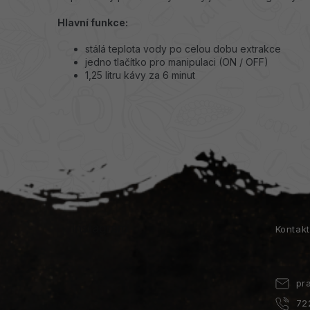
Hlavní funkce:
stálá teplota vody po celou dobu extrakce
jedno tlačítko pro manipulaci (ON / OFF)
1,25 litru kávy za 6 minut
Z
á
p
a
Instagram
Kontak
t
í
pr
72