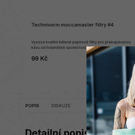
Technivorm moccamaster filtry #4
Vysoce kvalitní bělené papírové filtry pro překapávanou
kávu od holandské společnosti Technivorm
moccamaster.
99 Kč
SKLADEM
DO KOŠÍKU
POPIS
DISKUZE
Detailní popis produktu