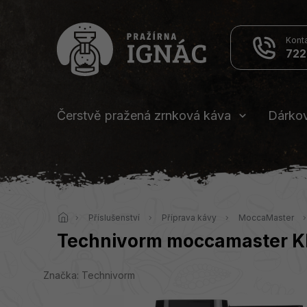
Přejít
na
obsah
722
Čerstvě pražená zrnková káva
Dárko
Domů
Příslušenství
Příprava kávy
MoccaMaster
Technivorm moccamaster K
Značka:
Technivorm