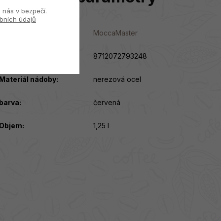
 nás v bezpečí.
bních údajů
Kategorie
:
MoccaMaster
EAN
:
8712072793248
Materiál nádoby
:
nerezová ocel
barva
:
červená
Objem
:
1,25 l