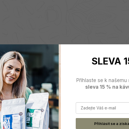
SLEVA 1
Přihlaste se k našemu 
sleva 15 % na káv
Přihlásit se a získ