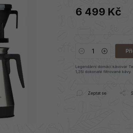
6 499 Kč
Měrná
cena:
Př
Legendární domácí kávovar T
1,25l dokonalé filtrované kávy.
Zeptat se
S