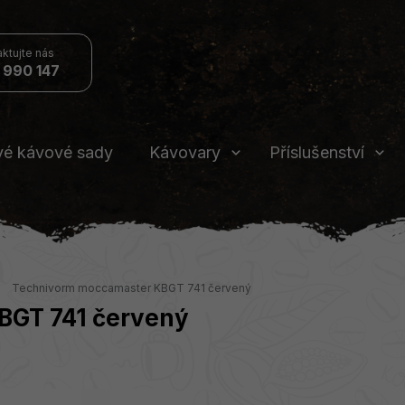
 990 147
vé kávové sady
Kávovary
Příslušenství
Technivorm moccamaster KBGT 741 červený
BGT 741 červený