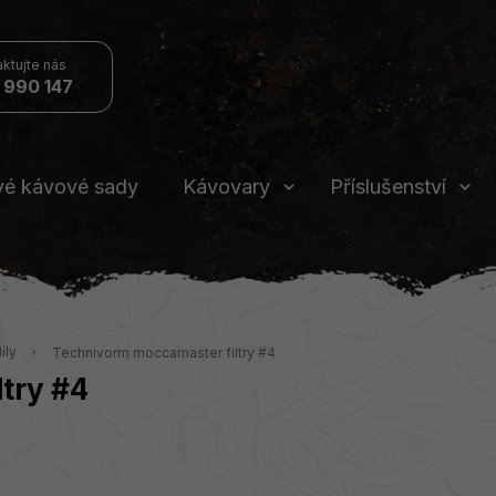
 990 147
vé kávové sady
Kávovary
Příslušenství
íly
Technivorm moccamaster filtry #4
try #4