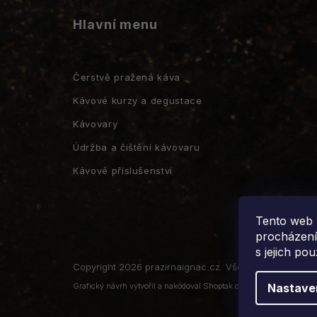
Hlavní menu
Čerstvě pražená káva
Kávové kurzy a degustace
Kávovary
Údržba a čištění kávovaru
Kávové příslušenství
Tento web 
procházení
s jejich po
Copyright 2026
prazirnaignac.cz
. Všechna práva vyhr
Grafický návrh vytvořil a nakódoval
Shoptak.cz
Nastave