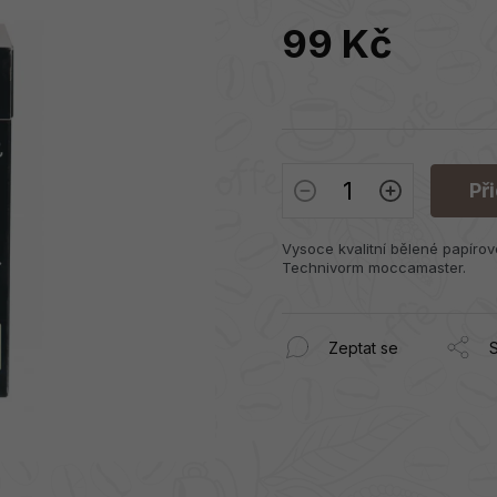
99 Kč
Měrná
cena:
Př
Vysoce kvalitní bělené papírov
Technivorm moccamaster.
Zeptat se
S