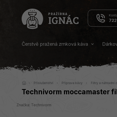
Přejít
na
obsah
722
Čerstvě pražená zrnková káva
Dárko
Domů
Příslušenství
Příprava kávy
Filtry a náhradní d
Technivorm moccamaster fil
Značka:
Technivorm