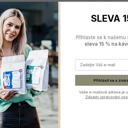
SLEVA 1
Přihlaste se k našemu 
sleva 15 % na káv
i důležitou roli. Chuť papíru je to poslední, co chceme v šálku cítit.
ccamaster
, jelikož po důkladném propláchnutí zanechávají mnohe
výrazně ovlivňují tělo nápoje.
Přihlásit se a získ
Vaše e-mailová adresa je u
Zásady zpracování oso