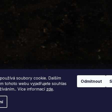
používá soubory cookie. Dalším
Odmítnout
S
m tohoto webu vyjadřujete souhlas
užíváním.. Více informací
zde
.
azena.
ní