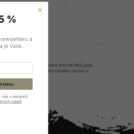
5 %
newsletteru a
u
je Vaše.
 Po dlouhém testování několika značek filtrů jsme
m méně pachuti než ostatní výrobky na trhu a
at slevu
 nás v bezpečí.
bních údajů