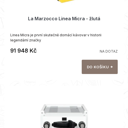
ů
La Marzocco Linea Micra - žlutá
Linea Micra je první skutečně domácí kávovar v historii
legendární značky
91 948 Kč
NA DOTAZ
DO KOŠÍKU