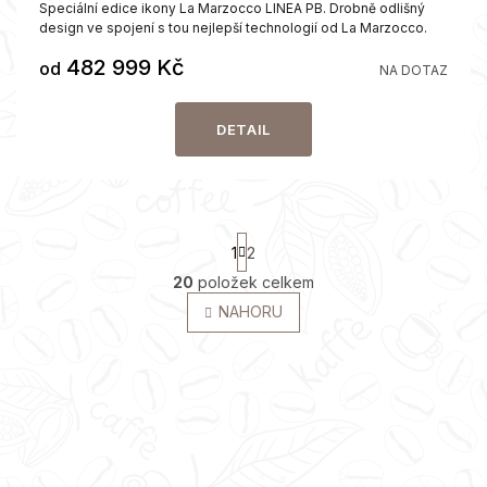
Speciální edice ikony La Marzocco LINEA PB. Drobně odlišný
design ve spojení s tou nejlepší technologií od La Marzocco.
482 999 Kč
od
NA DOTAZ
DETAIL
S
1
2
t
r
O
20
položek celkem
á
v
NAHORU
n
l
k
á
o
d
v
a
á
c
n
í
í
Z
p
á
r