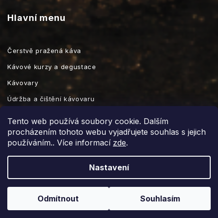
Hlavní menu
Čerstvě pražená káva
Kávové kurzy a degustace
Kávovary
Údržba a čištění kávovaru
Kávové příslušenství
Tento web používá soubory cookie. Dalším
procházením tohoto webu vyjadřujete souhlas s jejich
používáním.. Více informací
zde
.
Vytvořil Shoptet
Nastavení
Copyright 2026
prazirnaignac.cz
. Všechna práva vyhrazena.
Grafický návrh vytvořil a nakódoval
Shoptak.cz
Odmítnout
Souhlasím