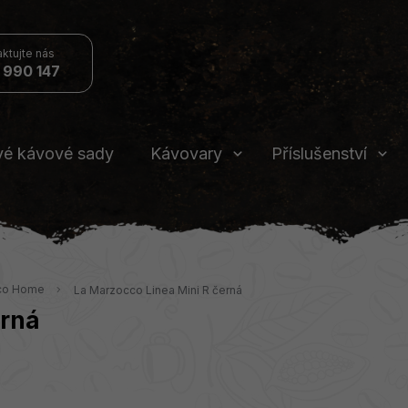
 990 147
vé kávové sady
Kávovary
Příslušenství
co Home
La Marzocco Linea Mini R černá
erná