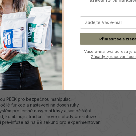
sleva 15 % na káv
efektivnost
saturované varné hlavy v kompaktním
profesionální kávovary, což garantuje stejnou odolnost a
m světě.
přednosti:
Přihlásit se a získ
ploty pro dokonalé espresso
Vaše e-mailová adresa je u
 tlaku čerpadla pro extrakci na míru
Zásady zpracování oso
rola doby přípravy každého espressa
é čištění systému
elný pohotovostní režim pro bezproblémovou údržbu
tlení pro přesnou přípravu i estetický zážitek
esionálních kávovarů pro maximální výkon
lektronickou pre-infuzí, inspirované legendárními modely
kou PEEK pro bezpečnou manipulaci
očilé funkce a nastavení na dosah ruky
ystém pro jemné nasycení kávy a samočištění
d, kombinující tradiční i nové metody pre-infuze
í pre-infuze až na 99 sekund pro experimentování