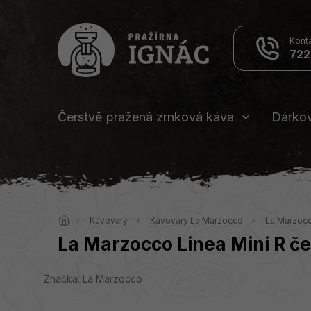
Přejít
na
obsah
722
Čerstvě pražená zrnková káva
Dárko
Domů
Kávovary
Kávovary La Marzocco
La Marzoc
La Marzocco Linea Mini R č
Značka:
La Marzocco