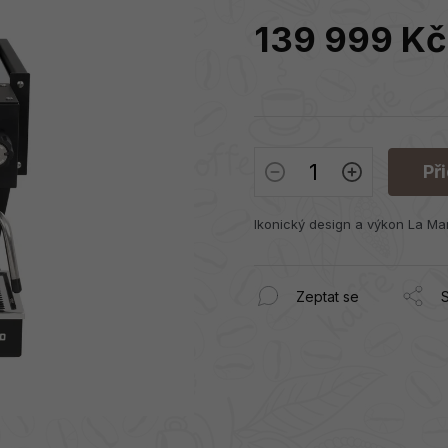
139 999 Kč
Měrná
cena:
Př
Ikonický design a výkon La Ma
Zeptat se
S