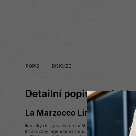
POPIS
DISKUZE
Detailní popis produktu
La Marzocco Linea Mini R
Ikonický design a výkon
La Marzocco
přichází do va
Inspirovaný legendární Lineou Classic, tento model
dis