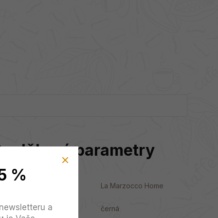
Doplňkové parametry
5 %
Kategorie
:
La Marzocco Home
newsletteru a
Barva
:
černá