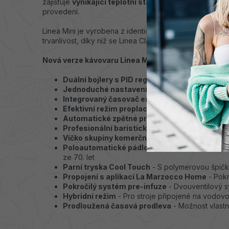
zajišťuje
vynikající teplotní stabilitu
a
energetickou 
provedení.
Linea Mini je vyrobena z identických komponentů jako 
trvanlivost, díky níž se Linea Classic proslavila po celé
Nová verze kávovaru Linea Mini nabízí tyto klíčové 
Duální bojlery s PID regulací
- Přesné řízení te
Jednoduché nastavení tlaku
- Intuitivní úprava
Integrovaný časovač extrakce
- Precizní kont
Efektivní režim proplachování
- Snadné a rychl
Automatické zpětné proplachování
- Nastavit
Profesionální baristická světla
- Dokonalé osvě
Víčko skupiny komerční třídy
- Převzato z prof
Poloautomatické pádlo
- Manuální ovládání s e
ze 70. let
Parní tryska Cool Touch
- S polymerovou špič
Propojení s aplikací La Marzocco Home
- Pokr
Pokročilý systém pre-infuze
- Dvouventilový s
Hybridní režim
- Pro stroje připojené na vodovo
Prodloužená časová prodleva
- Možnost vlastn