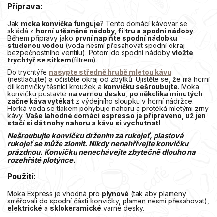
Příprava:
Jak
moka konvička funguje
? Tento domácí kávovar se
skládá z
horní utěsněné nádoby, filtru a spodní nádoby
.
Během přípravy jako
první naplňte spodní nádobku
studenou vodou
(voda nesmí přesahovat spodní okraj
bezpečnostního ventilu). Potom do spodní nádoby
vložte
trychtýř se sítkem
(filtrem).
Do trychtýře
nasypte středně hrubě mletou kávu
(nestlačujte) a očistěte okraj od zbytků. Ujistěte se, že má horní
díl konvičky těsnící kroužek a
konvičku sešroubujte
. Moka
konvičku postavte
na varnou desku
,
po několika minutých
začne káva vytékat
z výdejního sloupku v horní nádržce.
Horká voda se tlakem pohybuje nahoru a protéká mletými zrny
kávy.
Vaše lahodné domácí espresso je připraveno, už jen
stačí si dát nohy nahoru a kávu si vychutnat!
Nešroubujte konvičku držením za rukojeť, plastová
rukojeť se může zlomit. Nikdy nenahřívejte konvičku
prázdnou.
Konvičku nenechávejte zbytečně dlouho na
rozehřáté plotýnce.
Použití:
Moka Express je vhodná pro
plynové
(tak aby plameny
směřovali do spodní části konvičky, plamen nesmí přesahovat),
elektrické
a
sklokeramické
varné desky.