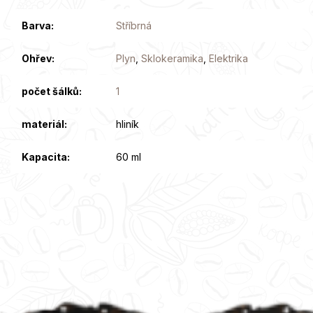
Barva
:
Stříbrná
Ohřev
:
Plyn
,
Sklokeramika
,
Elektrika
počet šálků
:
1
materiál
:
hliník
Kapacita
:
60 ml
Z
á
p
a