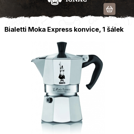
Přejít
na
obsah
Bialetti Moka Express konvice, 1 šálek