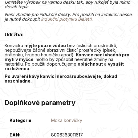
Umístěte výrobek na varnou desku tak, aby rukojeť byla mimo
dosah tepla.
Není vhodné pro indukční desky. Pro použití na indukční desce
je nutné dokoupit
indukční plotýnku Bialetti.
Údržba:
Konvičku
myjte pouze vodou
bez čistících prostředků,
nepoužívejte žádné abrazivní čistící prostředky (písek,
drátenku, hrubou houbičku apod).
Konvice není vhodná pro
mytí v myčce
. mohlo by způsobit nevratné změny na
materiálu. Po použití doporučujeme
opláchnout
a
vysušit
rozloženou
.
Po uvaření kávy konvici nerozšroubovávejte, dokud
nezchladne.
Doplňkové parametry
Kategorie
:
Moka konvičky
EAN
:
8006363011617