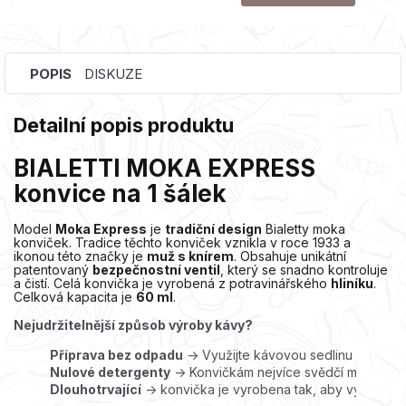
POPIS
DISKUZE
Detailní popis produktu
BIALETTI MOKA EXPRESS
konvice na 1 šálek
Model
Moka Express
je
tradiční design
Bialetty moka
konviček. Tradice těchto konviček vznikla v roce 1933 a
ikonou této značky je
muž s knírem
. Obsahuje unikátní
patentovaný
bezpečnostní ventil
, který se snadno kontroluje
a čistí. Celá konvička je vyrobená z potravinářského
hliníku
.
Celková kapacita je
60 ml
.
Nejudržitelnější způsob výroby kávy?
Příprava bez odpadu
 -> Využijte kávovou sedlinu jako ko
Nulové detergenty
 -> Konvičkám nejvíce svědčí mytí horko
Dlouhotrvající
 -> konvička je vyrobena tak, aby vydržela 