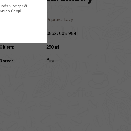
 nás v bezpečí.
bních údajů
Kategorie
:
Příprava kávy
EAN
:
085276081984
Objem
:
250 ml
Barva
:
Čirý