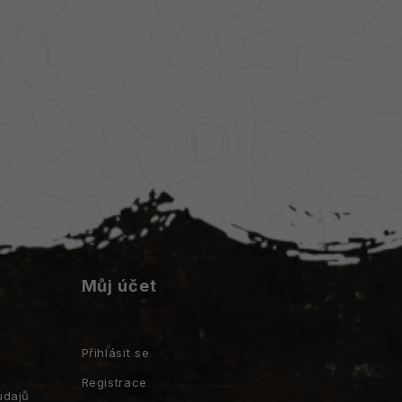
Můj účet
Přihlásit se
Registrace
údajů