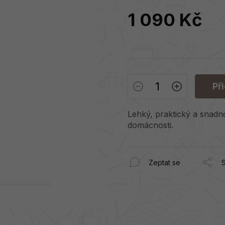
1 090 Kč
Měrná
cena:
Př
Lehký, praktický a snadn
domácnosti.
Zeptat se
S