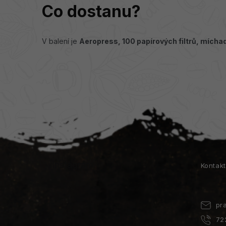
Co dostanu?
V balení je
Aeropress, 100 papírových filtrů, míchad
Z
á
p
a
Instagram
Kontak
t
í
pr
72