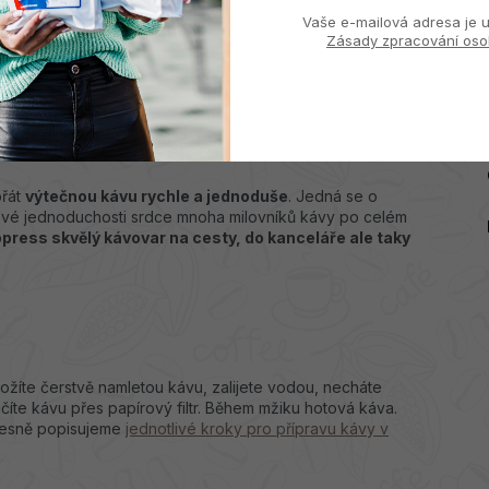
Vaše e-mailová adresa je u
Zásady zpracování oso
stlačení!
přát
výtečnou kávu rychle a jednoduše
. Jedná se o
y své jednoduchosti srdce mnoha milovníků kávy po celém
press skvělý kávovar na cesty, do kanceláře ale taky
ložíte čerstvě namletou kávu, zalijete vodou, necháte
ačíte kávu přes papírový filtr. Během mžiku hotová káva.
esně popisujeme
jednotlivé kroky pro přípravu kávy v