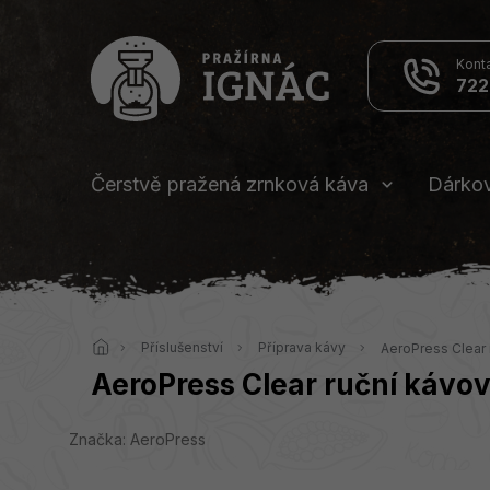
Přejít
na
obsah
722
Čerstvě pražená zrnková káva
Dárko
Domů
Příslušenství
Příprava kávy
AeroPress Clear 
AeroPress Clear ruční kávo
Značka:
AeroPress