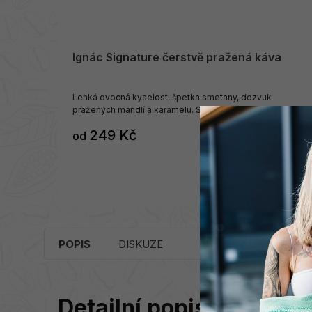
Ignác Signature čerstvě pražená káva
Lehká ovocná kyselost, špetka smetany, dozvuk
pražených mandlí a karamelu. Středně pražená zrnková
káva z Pražírny Ignác.
249 Kč
od
SKLADEM
DETAIL
POPIS
DISKUZE
Detailní popis produktu