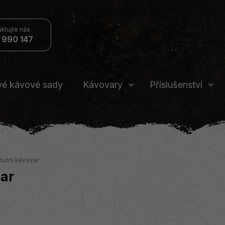
 990 147
vé kávové sady
Kávovary
Příslušenství
ruční kávovar
var