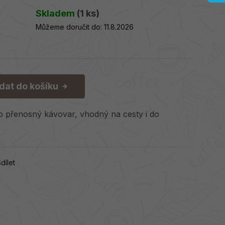
Skladem
(1 ks)
Můžeme doručit do:
11.8.2026
idat do košíku
o přenosný kávovar, vhodný na cesty i do
dílet