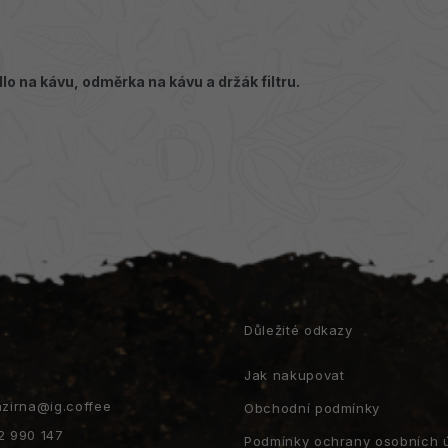
lo na kávu, odměrka na kávu a držák filtru.
t
Důležité odkazy
Jak nakupovat
azirna
@
ig.coffee
Obchodní podmínky
2 990 147
Podmínky ochrany osobních 