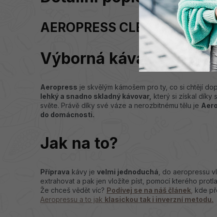
AEROPRESS CLEAR
Výborná káva na jedno 
Aeropress
je skvělým kámošem pro ty, co si chtějí do
lehký a snadno skladný kávovar,
který si získal dík
světe. Právě díky své váze a nerozbitnému tělu je
Aero
do domácnosti.
Jak na to?
Příprava
kávy je
velmi jednoduchá
, do aeropressu v
extrahovat a pak jen vložíte píst, pomocí kterého protl
Že chceš vědět víc?
Podívej se na náš článek
,
kde př
Aeropressu a to jak
klasickou tak i inverzní metodu.