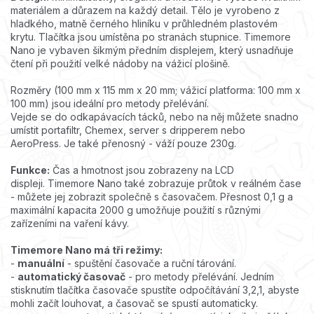
materiálem a důrazem na každý detail.
Tělo je vyrobeno z
hladkého, matně černého hliníku v průhledném plastovém
krytu.
Tlačítka jsou umístěna po stranách stupnice.
Timemore
Nano je vybaven šikmým předním displejem, který usnadňuje
čtení při použití velké nádoby na vážicí plošině.
Rozměry (100 mm x 115 mm x 20 mm; vážicí platforma: 100 mm x
100 mm) jsou ideální pro metody přelévání.
Vejde se do odkapávacích tácků, nebo na něj můžete snadno
umístit portafiltr, Chemex, server s dripperem nebo
AeroPress.
Je také přenosný - váží pouze 230g.
Funkce:
Čas a hmotnost jsou zobrazeny na LCD
displeji.
Timemore Nano také zobrazuje průtok v reálném čase
- můžete jej zobrazit společně s časovačem.
Přesnost 0,1 g a
maximální kapacita 2000 g umožňuje použití s ​​různými
zařízeními na vaření kávy.
Timemore Nano má tři režimy:
-
manuální
- spuštění časovače a ruční tárování.
-
automatický časovač
- pro metody přelévání.
Jedním
stisknutím tlačítka časovače spustíte odpočítávání 3,2,1, abyste
mohli začít louhovat, a časovač se spustí automaticky.