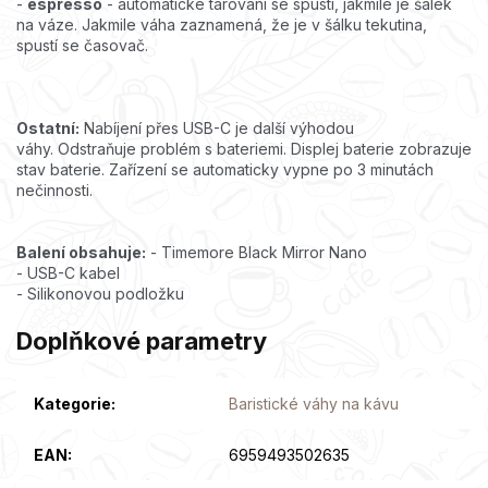
-
espresso
- automatické tárování se spustí, jakmile je šálek
na váze.
Jakmile váha zaznamená, že je v šálku tekutina,
spustí se časovač.
Ostatní:
Nabíjení přes USB-C je další výhodou
váhy.
Odstraňuje problém s bateriemi.
Displej baterie zobrazuje
stav baterie.
Zařízení se automaticky vypne po 3 minutách
nečinnosti.
Balení obsahuje:
- Timemore Black Mirror Nano
- USB-C kabel
- Silikonovou podložku
Doplňkové parametry
Kategorie
:
Baristické váhy na kávu
EAN
:
6959493502635