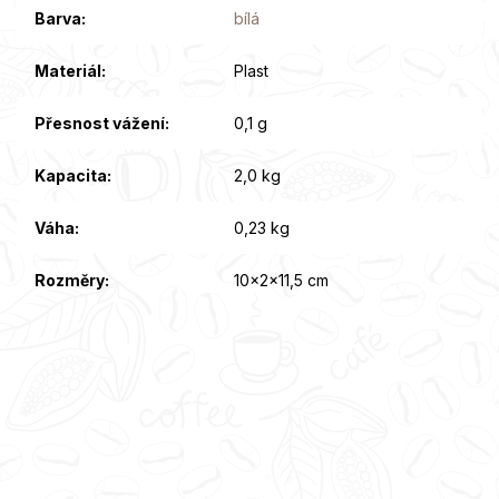
Barva
:
bílá
Materiál
:
Plast
Přesnost vážení
:
0,1 g
Kapacita
:
2,0 kg
Váha
:
0,23 kg
Rozměry
:
10x2x11,5 cm
Z
á
p