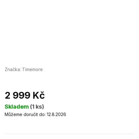
Značka:
Timemore
2 999 Kč
Měrná
Skladem
(1 ks)
cena:
Můžeme doručit do:
12.8.2026