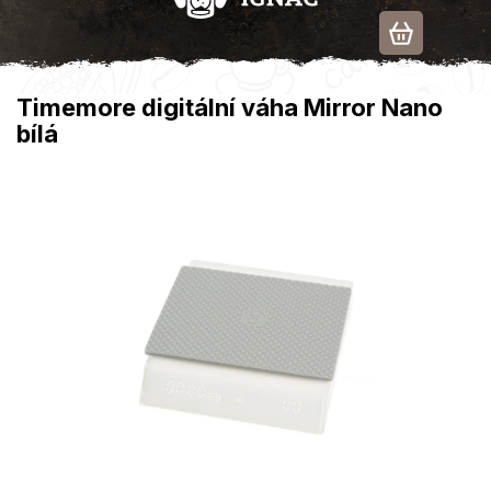
Přejít
na
obsah
Timemore digitální váha Mirror Nano
bílá