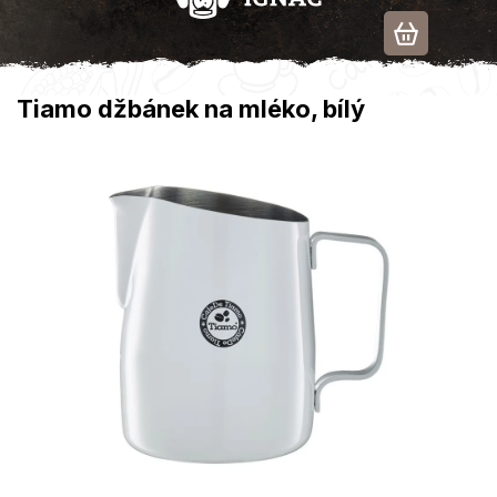
Přejít
na
obsah
Tiamo džbánek na mléko, bílý