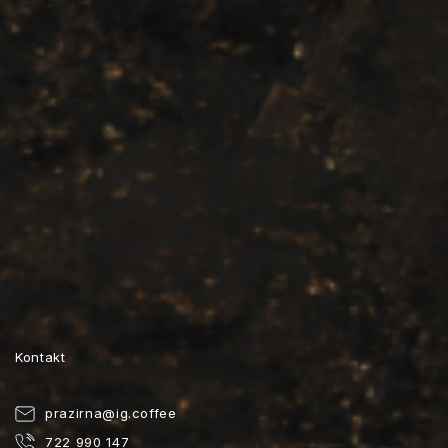
Kontakt
prazirna
@
ig.coffee
722 990 147