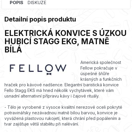
POPIS
DISKUZE
Detailní popis produktu
ELEKTRICKÁ KONVICE S ÚZKOU
HUBICÍ STAGG EKG, MATNĚ
BÍLÁ
Americká společnost
Fellow pokračuje v
úspešné šňůře
krásných a funkčních
hraček pro kávové nadšence. Elegantní baristická konvice
Fello Stagg EKS má hned několik vychytávek, které vám
usnadní alternativní přípravu kávy i čajové rituály.
- Tělo je vyrobené z vysoce kvalitní nerezové oceli pokryté
potravinářsky nezávadnou matně bílou barvou, konvice je
vyvážená plastovou rukojetí, která chrání před popálením a
tvar zajišťuje větší stabilitu při nalévání.