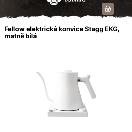
Přejít
na
obsah
Fellow elektrická konvice Stagg EKG,
matně bílá