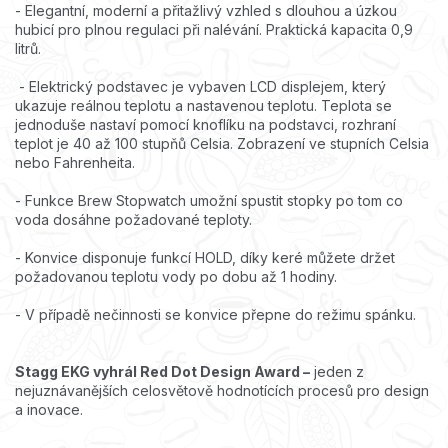
- Elegantní, moderní a přitažlivý vzhled s dlouhou a úzkou
hubicí pro plnou regulaci při nalévání. Praktická kapacita 0,9
litrů.
- Elektrický podstavec je vybaven LCD displejem, který
ukazuje reálnou teplotu a nastavenou teplotu. Teplota se
jednoduše nastaví pomocí knoflíku na podstavci, rozhraní
teplot je 40 až 100 stupňů Celsia. Zobrazení ve stupních Celsia
nebo Fahrenheita.
- Funkce Brew Stopwatch umožní spustit stopky po tom co
voda dosáhne požadované teploty.
- Konvice disponuje funkcí HOLD, díky keré můžete držet
požadovanou teplotu vody po dobu až 1 hodiny.
- V případě nečinnosti se konvice přepne do režimu spánku.
Stagg EKG vyhrál Red Dot Design Award –
jeden z
nejuznávanějších celosvětově hodnotících procesů pro design
a inovace.