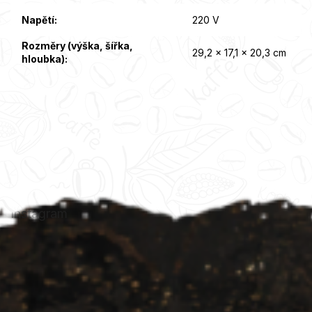
Napětí
:
220 V
Rozměry (výška, šířka,
29,2 x 17,1 x 20,3 cm
hloubka)
:
Z
á
p
a
t
Instagram
í