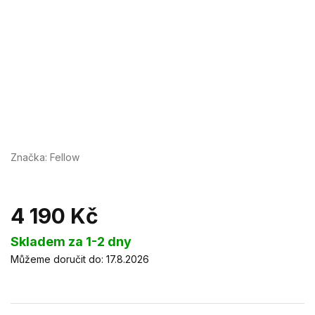
Značka:
Fellow
4 190 Kč
Měrná
Skladem za 1-2 dny
cena:
Můžeme doručit do:
17.8.2026