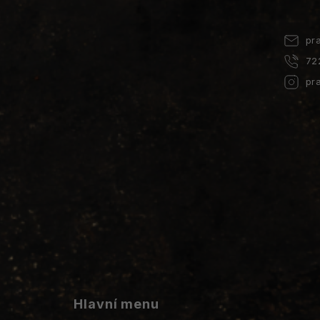
í
pr
72
pr
Hlavní menu