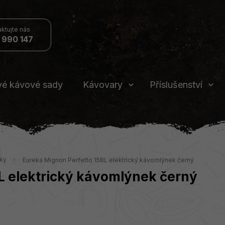
 990 147
vé kávové sady
Kávovary
Příslušenství
nky
Eureka Mignon Perfetto 15BL elektrický kávomlýnek černý
L elektrický kávomlýnek černý