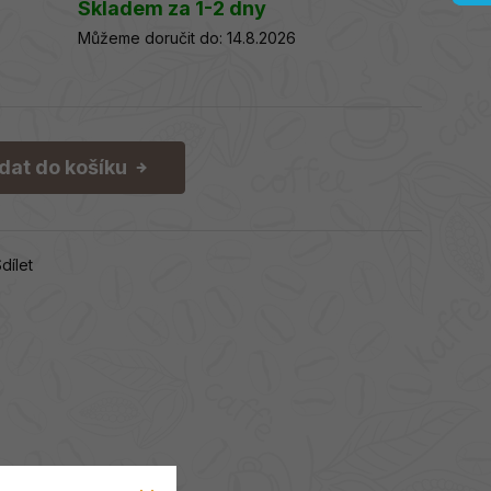
Skladem za 1-2 dny
Můžeme doručit do:
14.8.2026
idat do košíku
dílet