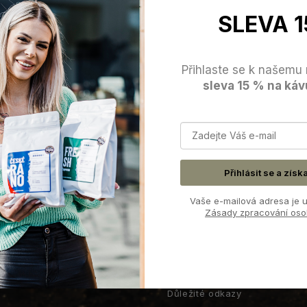
SLEVA 1
Přihlaste se k našemu 
sleva 15 % na káv
Přihlásit se a získ
Vaše e-mailová adresa je u
Zásady zpracování oso
t
Důležité odkazy