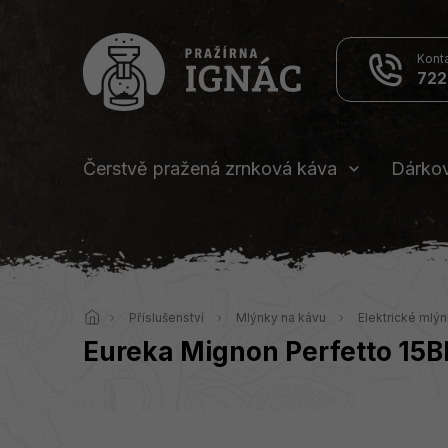
Přejít
na
obsah
722
Čerstvě pražená zrnková káva
Dárko
Domů
Příslušenství
Mlýnky na kávu
Elektrické mlý
Eureka Mignon Perfetto 15B