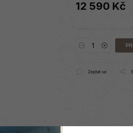
12 590 Kč
Měrná
cena:
Př
Zeptat se
S