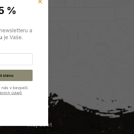
5 %
newsletteru a
u
je Vaše.
at slevu
 nás v bezpečí.
bních údajů
Můj účet