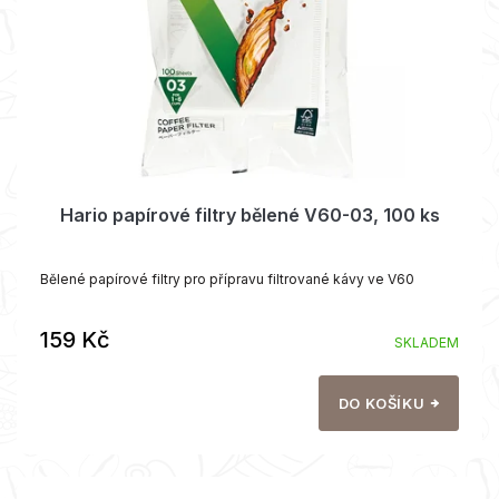
r
o
d
u
k
t
ů
Hario papírové filtry bělené V60-03, 100 ks
Bělené papírové filtry pro přípravu filtrované kávy ve V60
159 Kč
SKLADEM
DO KOŠÍKU