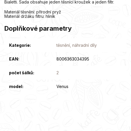
Bialetti.
Sada obsahuje jeden těsnící kroužek a jeden filtr.
Materiál těsnění: přírodní pryž
Materiál držáku filtru: hliník
Doplňkové parametry
Kategorie
:
těsnění, náhradní díly
EAN
:
8006363034395
počet šálků
:
2
model
:
Venus
Z