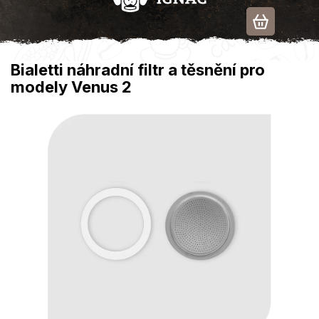
Přejít
na
obsah
Bialetti náhradní filtr a těsnění pro
modely Venus 2