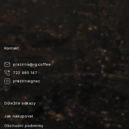
Kontakt
prazirna
@
ig.coffee
722 990 147
prazirnaignac
Důležité odkazy
Jak nakupovat
Obchodní podmínky