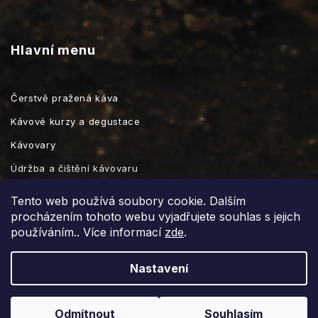
Hlavní menu
Čerstvě pražená káva
Kávové kurzy a degustace
Kávovary
Údržba a čištění kávovaru
Kávové příslušenství
Tento web používá soubory cookie. Dalším
procházením tohoto webu vyjadřujete souhlas s jejich
používáním.. Více informací
zde
.
Vytvořil Shoptet
Nastavení
Copyright 2026
prazirnaignac.cz
. Všechna práva vyhrazena.
Grafický návrh vytvořil a nakódoval
Shoptak.cz
Odmítnout
Souhlasím