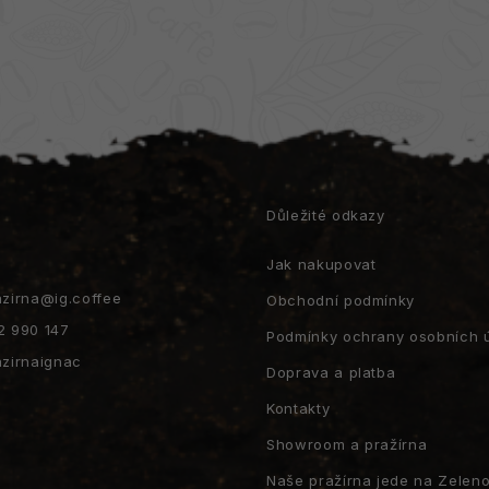
t
Důležité odkazy
Jak nakupovat
azirna
@
ig.coffee
Obchodní podmínky
2 990 147
Podmínky ochrany osobních 
azirnaignac
Doprava a platba
Kontakty
Showroom a pražírna
Naše pražírna jede na Zeleno