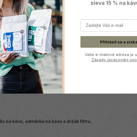
sleva 15 % na káv
přát
výtečnou kávu rychle a jednoduše
. Jedná se o
y své jednoduchosti srdce mnoha milovníků kávy po celém
press skvělý kávovar na cesty, do kanceláře ale taky
Přihlásit se a získ
Vaše e-mailová adresa je u
Zásady zpracování oso
ložíte čerstvě namletou kávu, zalijete vodou, necháte
ačíte kávu přes papírový filtr. Během mžiku hotová káva.
esně popisujeme
jednotlivé kroky pro přípravu kávy v
lo na kávu, odměrka na kávu a držák filtru.