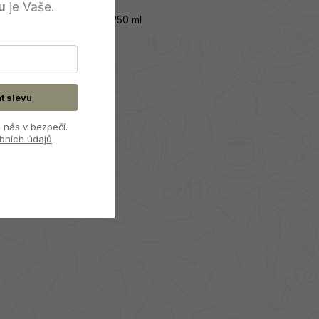
u
je Vaše.
Objem
:
250 ml
at slevu
 nás v bezpečí.
bních údajů