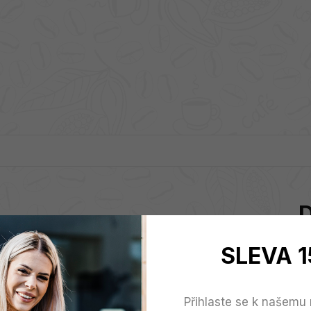
SLEVA 1
stlačení!
Přihlaste se k našemu 