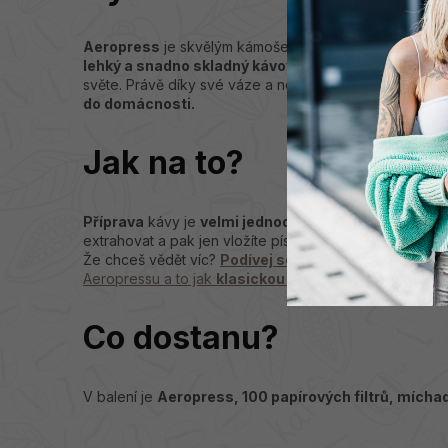
Aeropress
je skvělým kámošem pro ty, co si chtějí do
lehký a snadno skladný kávovar,
který si získal dík
světe. Právě díky své váze a nerozbitnému tělu je
Aero
do domácnosti.
Jak na to?
Příprava
kávy je
velmi jednoduchá
, do aeropressu v
extrahovat a pak jen vložíte píst, pomocí kterého protl
Že chceš vědět víc?
Podívej se na náš článek
,
kde př
Aeropressu a to jak
klasickou tak i inverzní metodu.
Co dostanu?
V balení je
Aeropress, 100 papírových filtrů, míchad