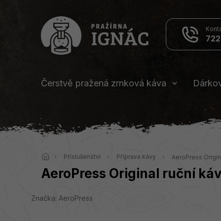
Přejít
na
obsah
722
Čerstvě pražená zrnková káva
Dárko
Domů
Příslušenství
Příprava kávy
AeroPress Origin
AeroPress Original ruční ká
Značka:
AeroPress