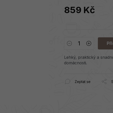
859 Kč
Měrná
cena:
Př
Lehký, praktický a snadn
domácnosti.
Zeptat se
S