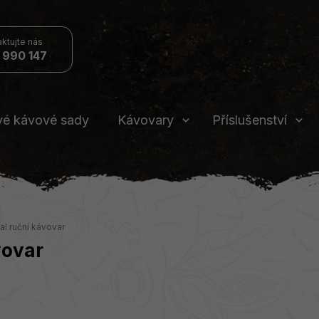
 990 147
vé kávové sady
Kávovary
Příslušenství
al ruční kávovar
vovar